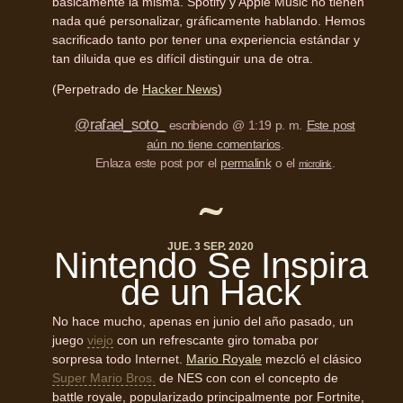
básicamente la misma. Spotify y Apple Music no tienen
nada qué personalizar, gráficamente hablando. Hemos
sacrificado tanto por tener una experiencia estándar y
tan diluida que es difícil distinguir una de otra.
(Perpetrado de
Hacker News
)
@rafael_soto_
escribiendo @ 1:19 p. m.
Este post
aún no tiene comentarios
.
Enlaza este post por el
permalink
o el
.
microlink
JUE. 3 SEP. 2020
Nintendo Se Inspira
de un Hack
No hace mucho, apenas en junio del año pasado, un
juego
viejo
con un refrescante giro tomaba por
sorpresa todo Internet.
Mario Royale
mezcló el clásico
Super Mario Bros.
de NES con con el concepto de
battle royale, popularizado principalmente por Fortnite,