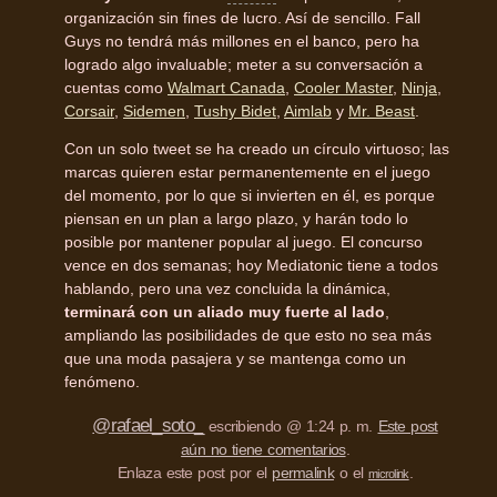
organización sin fines de lucro. Así de sencillo. Fall
Guys no tendrá más millones en el banco, pero ha
logrado algo invaluable; meter a su conversación a
cuentas como
Walmart Canada
,
Cooler Master
,
Ninja
,
Corsair
,
Sidemen
,
Tushy Bidet
,
Aimlab
y
Mr. Beast
.
Con un solo tweet se ha creado un círculo virtuoso; las
marcas quieren estar permanentemente en el juego
del momento, por lo que si invierten en él, es porque
piensan en un plan a largo plazo, y harán todo lo
posible por mantener popular al juego. El concurso
vence en dos semanas; hoy Mediatonic tiene a todos
hablando, pero una vez concluida la dinámica,
terminará con un aliado muy fuerte al lado
,
ampliando las posibilidades de que esto no sea más
que una moda pasajera y se mantenga como un
fenómeno.
@rafael_soto_
escribiendo @ 1:24 p. m.
Este post
aún no tiene comentarios
.
Enlaza este post por el
permalink
o el
.
microlink