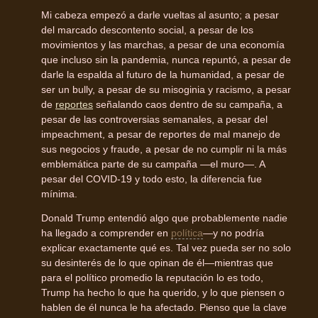
Mi cabeza empezó a darle vueltas al asunto; a pesar
del marcado descontento social, a pesar de los
movimientos y las marchas, a pesar de una economía
que incluso sin la pandemia, nunca repuntó, a pesar de
darle la espalda al futuro de la humanidad, a pesar de
ser un bully, a pesar de su misoginia y racismo, a pesar
de
reportes
señalando caos dentro de su campaña, a
pesar de las controversias semanales, a pesar del
impeachment, a pesar de reportes de mal manejo de
sus negocios y fraude, a pesar de no cumplir ni la más
emblemática parte de su campaña —el muro—. A
pesar del COVID-19 y todo esto, la diferencia fue
mínima.
Donald Trump entendió algo que probablemente nadie
ha llegado a comprender en
política
—y no podría
explicar exactamente qué es. Tal vez pueda ser no solo
su desinterés de lo que opinan de él—mientras que
para el político promedio la reputación lo es todo,
Trump ha hecho lo que ha querido, y lo que piensen o
hablen de él nunca le ha afectado. Pienso que la clave