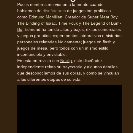
Pocos nombres me vienen a la mente cuando
hablamos de
diseñadores
de juegos tan prolíficos
como
Edmund McMillen
. Creador de
Super Meat Boy
,
The Binding of Isaac
,
Time Fcuk
y
The Legend of Bum-
Bo
, Edmund ha tenido altos y bajos; éxitos comerciales
y juegos gratuitos; experimentos interactivos e historias
personales relatadas lúdicamente; juegos en flash y
juegos de mesa, pero todos con un mismo estilo
inconfundible y envidiable.
En esta entrevista con
Noclip
, este diseñador
independiente relata su trayectoria y algunos detalles
que desconocíamos de sus obras, y cómo se vinculan
a las diferentes etapas de su vida.