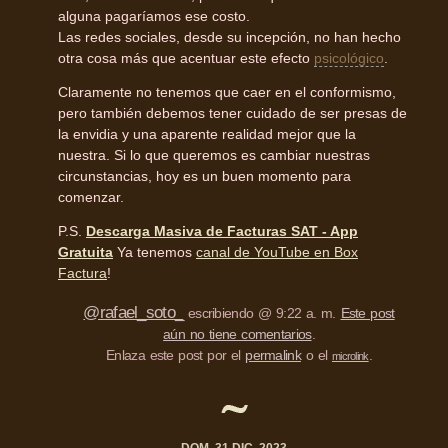
alguna pagaríamos ese costo.
Las redes sociales, desde su incepción, no han hecho
otra cosa más que acentuar este efecto
psicológico
.
Claramente no tenemos que caer en el conformismo,
pero también debemos tener cuidado de ser presas de
la envidia y una aparente realidad mejor que la
nuestra. Si lo que queremos es cambiar nuestras
circunstancias, hoy es un buen momento para
comenzar.
P.S.
Descarga Masiva de Facturas SAT - App
Gratuita
Ya tenemos
canal de YouTube en Box
Factura
!
@rafael_soto_
escribiendo @ 9:22 a. m.
Este post
aún no tiene comentarios
.
Enlaza este post por el
permalink
o el
.
microlink
DOM. 31 DIC. 2023