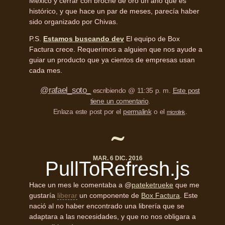
México y cerrar con broche de oro un año que es
histórico, y que hace un par de meses, parecía haber
sido organizado por Chivas.
P.S.
Estamos buscando dev
El equipo de Box
Factura crece. Requerimos a alguien que nos ayude a
guiar un producto que ya cientos de empresas usan
cada mes.
@rafael_soto_
escribiendo @ 11:35 p. m.
Este post
tiene un comentario
.
Enlaza este post por el
permalink
o el
.
microlink
MAR. 6 DIC. 2016
PullToRefresh.js
Hace un mes le comentaba a @
pateketrueke
que me
gustaría
liberar
un componente de
Box Factura
. Este
nació al no haber encontrado una librería que se
adaptara a las necesidades, y que no nos obligara a