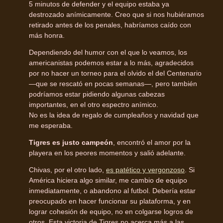
5 minutos de defender y el equipo estaba ya
destrozado anímicamente. Creo que si nos hubiéramos
retirado antes de los penales, habríamos caído con
más honra.
Dependiendo del humor con el que lo veamos, los
americanistas podemos estar a lo más, agradecidos
por no hacer un torneo para el olvido el del Centenario
—que se rescató en pocas semanas—, pero también
podríamos estar pidiendo algunas cabezas
importantes, en el otro espectro anímico.
No es la idea de regalo de cumpleaños y navidad que
me esperaba.
Tigres es justo campeón
, encontró el amor por la
playera en los peores momentos y salió adelante.
Chivas, por el otro lado,
es patético y vergonzoso
. Si
América hiciera algo similar, me cambio de equipo
inmediatamente, o abandono al futbol. Debería estar
preocupado en hacer funcionar su plataforma, y en
lograr cohesión de equipo, no en colgarse logros de
otros. Esta victoria de Tigres no acerca más a las