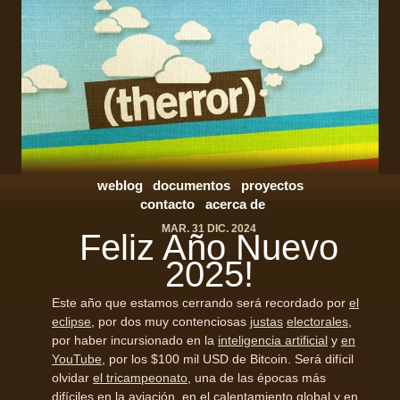
weblog
documentos
proyectos
contacto
acerca de
MAR. 31 DIC. 2024
Feliz Año Nuevo
2025!
Este año que estamos cerrando será recordado por
el
eclipse
, por dos muy contenciosas
justas
electorales
,
por haber incursionado en la
inteligencia artificial
y
en
YouTube
, por los $100 mil USD de Bitcoin. Será difícil
olvidar
el tricampeonato
, una de las épocas más
difíciles en la aviación, en el calentamiento global y en