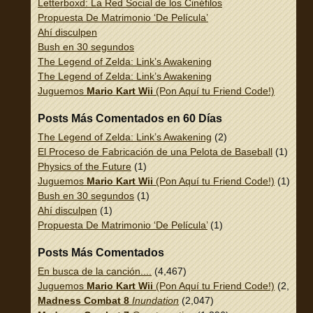
Letterboxd: La Red Social de los Cinéfilos
Propuesta De Matrimonio ‘De Película’
Ahí disculpen
Bush en 30 segundos
The Legend of Zelda: Link’s Awakening
The Legend of Zelda: Link’s Awakening
Juguemos
Mario Kart Wii
(Pon Aquí tu Friend Code!)
Posts Más Comentados en 60 Días
The Legend of Zelda: Link’s Awakening
(2)
El Proceso de Fabricación de una Pelota de Baseball
(1)
Physics of the Future
(1)
Juguemos
Mario Kart Wii
(Pon Aquí tu Friend Code!)
(1)
Bush en 30 segundos
(1)
Ahí disculpen
(1)
Propuesta De Matrimonio ‘De Película’
(1)
Posts Más Comentados
En busca de la canción....
(4,467)
Juguemos
Mario Kart Wii
(Pon Aquí tu Friend Code!)
(2,337)
Madness Combat 8
Inundation
(2,047)