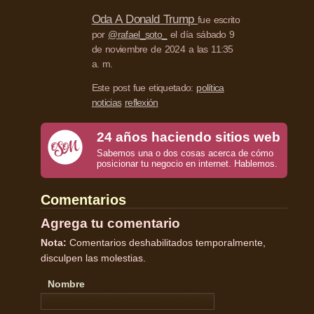
Oda A Donald Trump
fue escrito
por
@rafael_soto_
el día sábado 9
de noviembre de 2024 a las 11:35
a. m.
Este post fue etiquetado:
política
noticias
reflexión
24 años haciendo sitios web
Sabemos una o dos cosas acerca de cómo
posicionar tu negocio en internet. Hablemos.
Comentarios
Agrega tu comentario
Nota:
Comentarios deshabilitados temporalmente,
disculpen las molestias.
Nombre