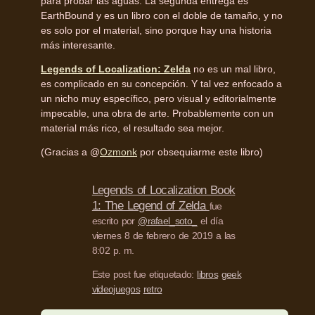
para probar las aguas. La segunda entrega es
EarthBound y es un libro con el doble de tamaño, y no
es solo por el material, sino porque hay una historia
más interesante.
Legends of Localization: Zelda
no es un mal libro,
es complicado en su concepción. Y tal vez enfocado a
un nicho muy específico, pero visual y editorialmente
impecable, una obra de arte. Probablemente con un
material más rico, el resultado sea mejor.
(Gracias a @
Ozmonk
por obsequiarme este libro)
Legends of Localization Book
1: The Legend of Zelda
fue
escrito por
@rafael_soto_
el día
viernes 8 de febrero de 2019 a las
8:02 p. m.
Este post fue etiquetado:
libros
geek
videojuegos
retro