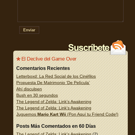
Enviar
El Declive del Game Over
Comentarios Recientes
Letterboxd: La Red Social de los Cinéfilos
Propuesta De Matrimonio ‘De Película’
Ahí disculpen
Bush en 30 segundos
The Legend of Zelda: Link’s Awakening
The Legend of Zelda: Link’s Awakening
Juguemos
Mario Kart Wii
(Pon Aquí tu Friend Code!)
Posts Más Comentados en 60 Días
The Legend of Zelda: Link’s Awakening
(2)