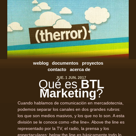
weblog
documentos
proyectos
contacto
acerca de
JUE. 1 JUN. 2017
Qué es
BTL
Marketing
?
Cuando hablamos de comunicación en mercadotecnia,
podemos separar los canales en dos grandes rubros:
los que son medios masivos, y los que no lo son. A esta
división se le conoce como «the line». Above the line es
representado por la TV, el radio, la prensa y los
espectaculares; below the line es básicamente todo lo