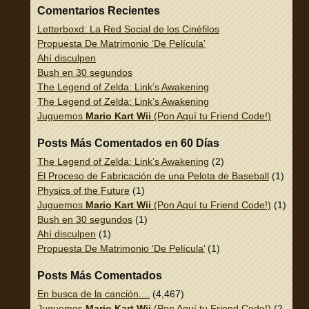
Comentarios Recientes
Letterboxd: La Red Social de los Cinéfilos
Propuesta De Matrimonio ‘De Película’
Ahí disculpen
Bush en 30 segundos
The Legend of Zelda: Link’s Awakening
The Legend of Zelda: Link’s Awakening
Juguemos
Mario Kart Wii
(Pon Aquí tu Friend Code!)
Posts Más Comentados en 60 Días
The Legend of Zelda: Link’s Awakening
(2)
El Proceso de Fabricación de una Pelota de Baseball
(1)
Physics of the Future
(1)
Juguemos
Mario Kart Wii
(Pon Aquí tu Friend Code!)
(1)
Bush en 30 segundos
(1)
Ahí disculpen
(1)
Propuesta De Matrimonio ‘De Película’
(1)
Posts Más Comentados
En busca de la canción....
(4,467)
Juguemos
Mario Kart Wii
(Pon Aquí tu Friend Code!)
(2,337)