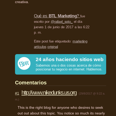
creativa.
Qué es
BTL
Marketing
?
fue
escrito por
@rafael_soto_
el día
jueves 1 de junio de 2017 a las 6:22
p. m.
Este post fue etiquetado:
marketing
artículos
original
24 años haciendo sitios web
Sabemos una o dos cosas acerca de cómo
posicionar tu negocio en internet. Hablemos.
Comentarios
http://www.nikedunks.us.org
#1
(29/8/2017 @ 9:22 a.
m.)
This is the right blog for anyone who desires to seek
out out about this topic. You notice so much its nearly