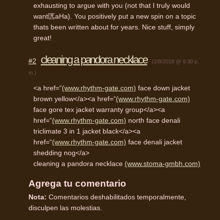
exhausting to argue with you (not that I truly would
want匟aHa). You positively put a new spin on a topic
thats been written about for years. Nice stuff, simply
great!
cleaning a pandora necklace
#2
(2/8/2018 @ 6:30 p.
m.)
<a href=“
(www.rhythm-gate.com)
face down jacket
brown yellow</a><a href=“
(www.rhythm-gate.com)
face gore tex jacket warranty group</a><a
href=“
(www.rhythm-gate.com)
north face denali
triclimate 3 in 1 jacket black</a><a
href=“
(www.rhythm-gate.com)
face denali jacket
shedding nog</a>
cleaning a pandora necklace
(www.stoma-gmbh.com)
Agrega tu comentario
Nota:
Comentarios deshabilitados temporalmente,
disculpen las molestias.