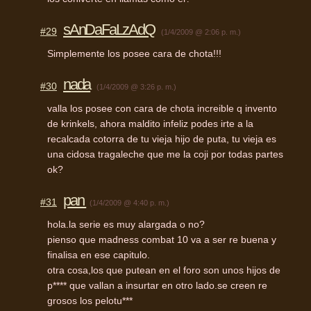
sAnDaFaLzAdQ
#29
(1/4/2009 @ 2:06 p. m.)
Simplemente los posee cara de chota!!!
nada
#30
(1/4/2009 @ 3:26 p. m.)
valla los posee con cara de chota increible q invento
de krinkels, ahora maldito infeliz podes irte a la
recalcada cotorra de tu vieja hijo de puta, tu vieja es
una cidosa tragaleche que me la coji por todas partes
ok?
pan
#31
(1/4/2009 @ 4:40 p. m.)
hola.la serie es muy alargada o no?
pienso que madness combat 10 va a ser re buena y
finalisa en ese capitulo.
otra cosa,los que putean en el foro son unos hijos de
p**** que vallan a insurtar en otro lado.se creen re
grosos los pelotu***