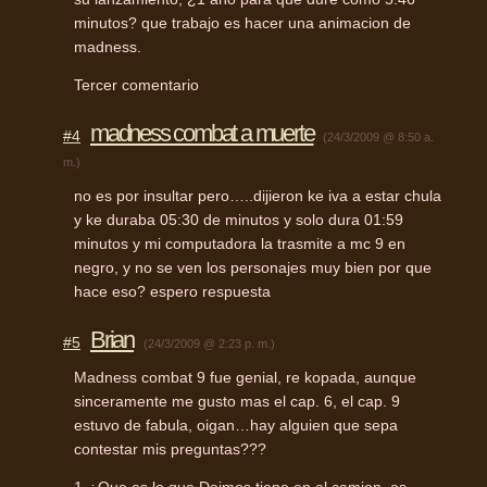
minutos? que trabajo es hacer una animacion de
madness.
Tercer comentario
madness combat a muerte
#4
(24/3/2009 @ 8:50 a.
m.)
no es por insultar pero…..dijieron ke iva a estar chula
y ke duraba 05:30 de minutos y solo dura 01:59
minutos y mi computadora la trasmite a mc 9 en
negro, y no se ven los personajes muy bien por que
hace eso? espero respuesta
Brian
#5
(24/3/2009 @ 2:23 p. m.)
Madness combat 9 fue genial, re kopada, aunque
sinceramente me gusto mas el cap. 6, el cap. 9
estuvo de fabula, oigan…hay alguien que sepa
contestar mis preguntas???
1-¿Que es lo que Deimos tiene en el camion, es