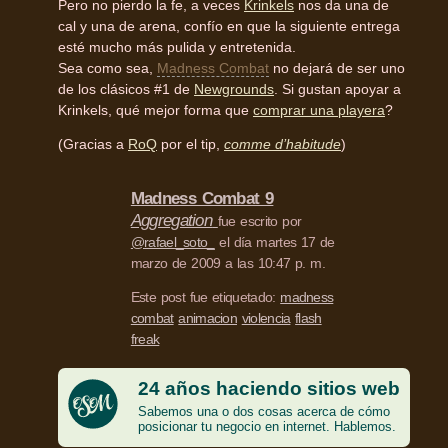
Pero no pierdo la fe, a veces
Krinkels
nos da una de
cal y una de arena, confío en que la siguiente entrega
esté mucho más pulida y entretenida.
Sea como sea,
Madness Combat
no dejará de ser uno
de los clásicos #1 de
Newgrounds
. Si gustan apoyar a
Krinkels, qué mejor forma que
comprar una playera
?
(Gracias a
RoQ
por el tip,
comme d’habitude
)
Madness Combat 9
Aggregation
fue escrito por
@rafael_soto_
el día martes 17 de
marzo de 2009 a las 10:47 p. m.
Este post fue etiquetado:
madness
combat
animacion
violencia
flash
freak
24 años haciendo sitios web
Sabemos una o dos cosas acerca de cómo
posicionar tu negocio en internet. Hablemos.