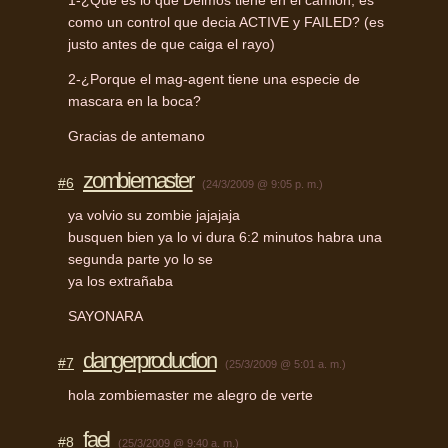
como un control que decia
ACTIVE
y
FAILED
? (es
justo antes de que caiga el rayo)
2-¿Porque el mag-agent tiene una especie de
mascara en la boca?
Gracias de antemano
zombiemaster
#6
(24/3/2009 @ 9:05 p. m.)
ya volvio su zombie jajajaja
busquen bien ya lo vi dura 6:2 minutos habra una
segunda parte yo lo se
ya los extrañaba
SAYONARA
dangerproduction
#7
(25/3/2009 @ 5:01 a. m.)
hola zombiemaster me alegro de verte
fael
#8
(25/3/2009 @ 9:40 a. m.)