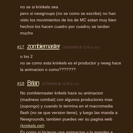
no se si krinkels sea
pero si newgroups (no se como se escribe) no han
visto los movimientos de los de MC estan muy bien
hechos los hacen cuadro por cuadro¡ se tardan
mucho
zombiemaster
#17
(26/3/2009 @ 11:42 a. m.)
o los 2
no se como esta krinkels es el productor y newg hace
la animacion o como???????
Brian
#18
(27/3/2009 @ 12:30 p. m.)
No zombiemaster krikels hace su animacion
(madness combat) con algunos productores mas
(supongo) y cuando lo termina en el macromedia
flash (no se que version tiene), y luego las manda a
Newgrounds, tambien puedes ver su pagina web
(krinkels.net)
Es como si hicieras una animacion y la mandes a