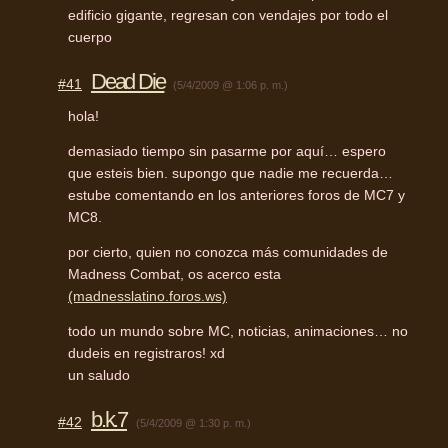
edificio gigante, regresan con vendajes por todo el
cuerpo
Dead Die
#41
(5/4/2009 @ 1:06 p. m.)
hola!
demasiado tiempo sin pasarme por aquí… espero
que esteis bien. supongo que nadie me recuerda…
estube comentando en los anteriores foros de MC7 y
MC8.
por cierto, quien no conozca más comunidades de
Madness Combat, os acerco esta
(madnesslatino.foros.ws)
todo un mundo sobre MC, noticias, animaciones… no
dudeis en registraros! xd
un saludo
b.k.7
#42
(5/4/2009 @ 1:30 p. m.)