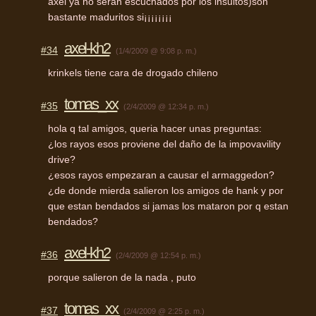
axel ya no seran escuchados por los insultos)son
bastante maduritos si¡¡¡¡¡¡¡¡
axel-kh2
#34
(1/4/2009 @ 9:08 p. m.)
krinkels tiene cara de drogado chileno
tomas_xx
#35
(2/4/2009 @ 12:34 p. m.)
hola q tal amigos, queria hacer unas preguntas:
¿los rayos esos proviene del daño de la impovavility
drive?
¿esos rayos empezaran a causar el armaggedon?
¿de donde mierda salieron los amigos de hank y por
que estan bendados si jamas los mataron por q estan
bendados?
axel-kh2
#36
(2/4/2009 @ 12:54 p. m.)
porque salieron de la nada , puto
tomas_xx
#37
(2/4/2009 @ 2:25 p. m.)