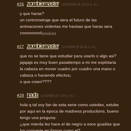
zombiemaster
#26
(30/3/2009 @ 10:11 p. m.)
y que haras?
un cortrometraje que sera el futuro de las
animaciones violentas me havisas que haras sera
cooooooool¡¡¡¡¡¡¡¡¡¡
zombiemaster
#27
(1/4/2009 @ 11:01 a. m.)
que no se tiene que estudiar para usarlo o algo asi?
jajajaja es muy buen pasatiempo a mi me explotaria
la cabeza en mover cuadro por cuadro una mano o
cabeza o haciendo efectos¡
o que creen????
nada
#28
(1/4/2009 @ 1:20 p. m.)
hola q tal soy fan de esta serie como ustedes, estube
por aqui en la epoca de madness productions, bueno
tengo una preguna:
¿que mierda les hace el de negro a esos guadias que
los coniverte en llamas como el?