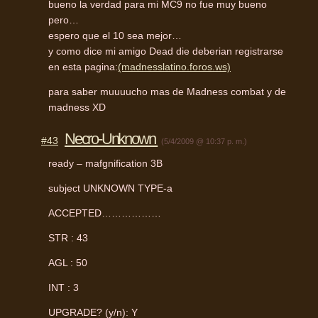
bueno la verdad para mi MC9 no fue muy bueno
pero…
espero que el 10 sea mejor…
y como dice mi amigo Dead die deberian registrarse
en esta pagina:
(madnesslatino.foros.ws)
para saber muuuucho mas de Madness combat y de
madness XD
Necro-Unknown
#43
(5/4/2009 @ 10:37 p. m.)
ready – mafgnification 3B
subject
UNKNOWN
TYPE
-a
ACCEPTED
………………
STR
: 43
AGL
: 50
INT
: 3
UPGRADE
? (y/n): Y