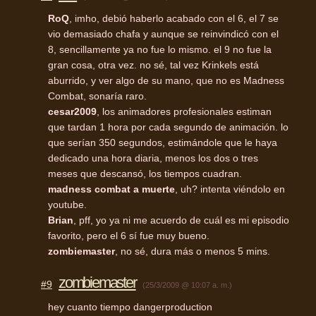
RoQ
, imho, debió haberlo acabado con el 6, el 7 se
vio demasiado chafa y aunque se reinvindicó con el
8, sencillamente ya no fue lo mismo. el 9 no fue la
gran cosa, otra vez. no sé, tal vez Krinkels está
aburrido, y ver algo de su mano, que no es Madness
Combat, sonaría raro.
cesar2009
, los animadores profesionales estiman
que tardan 1 hora por cada segundo de animación. lo
que serían 350 segundos, estimándole que le haya
dedicado una hora diaria, menos los dos o tres
meses que descansó, los tiempos cuadran.
madness combat a muerte
, uh? intenta viéndolo en
youtube.
Brian
, pff, yo ya ni me acuerdo de cuál es mi episodio
favorito, pero el 6 sí fue muy bueno.
zombiemaster
, no sé, dura más o menos 5 mins.
zombiemaster
#9
(25/3/2009 @ 10:07 a. m.)
hey cuanto tiempo dangerproduction