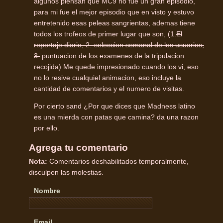
algunos piensan que MC9 no fue un gran episodio,
para mi fue el mejor episodio que en visto y estuvo
entretenido esas peleas sangrientas, ademas tiene
todos los trofeos de primer lugar que son, (1.
El
reportaje diario, 2.-seleccion semanal de los usuarios,
3.
puntuacion de los examenes de la tripulacion
recojida) Me quede impresionado cuando los vi, eso
no lo resive cualquiel animacion, eso incluye la
cantidad de comentarios y el numero de visitas.
Por cierto sand ¿Por que dices que Madness latino
es una mierda con patas que camina? da una razon
por ello.
Agrega tu comentario
Nota:
Comentarios deshabilitados temporalmente,
disculpen las molestias.
Nombre
Email