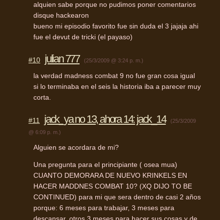
alquien sabe porque no pudimos poner comentarios
disque hackearon
bueno mi episodio favorito fue sin duda el 3 jajaja ahi
fue el devut de tricki (el payaso)
julian 777
#10
(25/3/2009 @ 3:24 p. m.)
la verdad madness combat 9 no fue gran cosa igual
si lo terminaba en el seis la historia iba a parecer muy
corta.
jack_ya no 13, ahora 14: jack_14
#11
(25/3/2009
@ 6:09 p. m.)
Alguien se acordara de mi?
Una pregunta para el principiante ( osea mua)
CUANTO
DEMORARA
DE
NUEVO
KRINKELS
EN
HACER
MADDNES
COMBAT
10? (XQ
DIJO
TO BE
CONTINUED
) para mi que sera dentro de casi 2 años
porque: 6 meses para trabajar, 3 meses para
descansar, otros 3 meses para hacer sus cosas y de