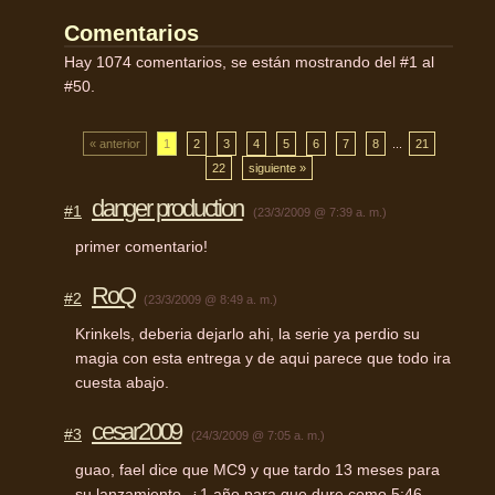
Comentarios
Hay 1074 comentarios, se están mostrando del #1 al
#50.
« anterior
1
2
3
4
5
6
7
8
...
21
22
siguiente »
danger production
#1
(23/3/2009 @ 7:39 a. m.)
primer comentario!
RoQ
#2
(23/3/2009 @ 8:49 a. m.)
Krinkels, deberia dejarlo ahi, la serie ya perdio su
magia con esta entrega y de aqui parece que todo ira
cuesta abajo.
cesar2009
#3
(24/3/2009 @ 7:05 a. m.)
guao, fael dice que MC9 y que tardo 13 meses para
su lanzamiento, ¿1 año para que dure como 5:46