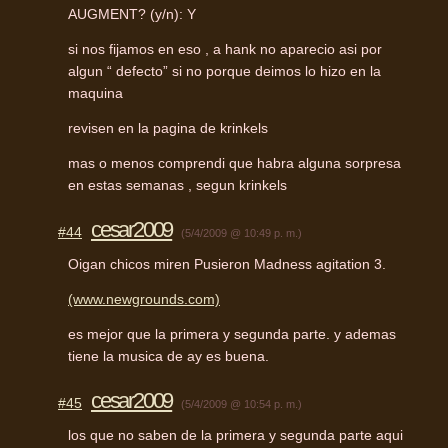
AUGMENT
? (y/n): Y
si nos fijamos en eso , a hank no aparecio asi por
algun “ defecto” si no porque deimos lo hizo en la
maquina
revisen en la pagina de krinkels
mas o menos comprendi que habra alguna sorpresa
en estas semanas , segun krinkels
cesar2009
#44
(5/4/2009 @ 10:49 p. m.)
Oigan chicos miren Pusieron Madness agitation 3.
(www.newgrounds.com)
es mejor que la primera y segunda parte. y ademas
tiene la musica de ay es buena.
cesar2009
#45
(5/4/2009 @ 10:54 p. m.)
los que no saben de la primera y segunda parte aqui