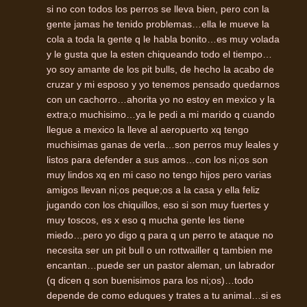
si no con todos los perros se lleva bien, pero con la
gente jamas he tenido problemas…ella le mueve la
cola a toda la gente q le habla bonito…es muy volada
y le gusta que la esten chiqueando todo el tiempo…
yo soy amante de los pit bulls, de hecho la acabo de
cruzar y mi esposo y yo tenemos pensado quedarnos
con un cachorro…ahorita yo no estoy en mexico y la
extra;o muchisimo…ya le pedi a mi marido q cuando
llegue a mexico la lleve al aeropuerto xq tengo
muchisimas ganas de verla…son perros muy leales y
listos para defender a sus amos…con los ni;os son
muy lindos xq en mi caso no tengo hijos pero varias
amigos llevan ni;os peque;os a la casa y ella feliz
jugando con los chiquillos, eso si son muy fuertes y
muy toscos, es x eso q mucha gente les tiene
miedo…pero yo digo q para q un perro te ataque no
necesita ser un pit bull o un rottwailler q tambien me
encantan…puede ser un pastor aleman, un labrador
(q dicen q son buenisimos para los ni;os)…todo
depende de como eduques y trates a tu animal…si es