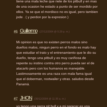
tiene una mala leche que riete de los pitbull y en mas
de una ocasion he estado a punto de ser mordido por
ellos. Ya se que el mordisco no es igual, pero tambien
jode . ( y perdon por la expresion )
Guillermo
#6
(27/12/2004 @ 5:29 p. m.)
Mi opinion es que no existen perros malos sino
dueños malos, ningun perro en el fondo es malo hay
que estudiar el trato y el entrenamiento que le dio su
dueño, tengo una pitbull y es muy cariñosa de
repente su instino contra otro perro pueda ser el de
atacarlo pero con los humanos es manejable.
Lastimosamente es una raza con mala fama igual
que el doberman, rootwailer y otras. saludos desde
Panamá.
JHON
#7
(30/12/2004 @ 11:35 a. m.)
yo tengo una perra pit bull y a mi parecer es una