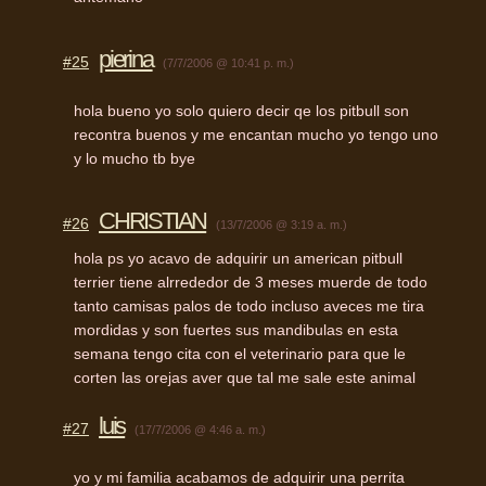
pierina
#25
(7/7/2006 @ 10:41 p. m.)
hola bueno yo solo quiero decir qe los pitbull son
recontra buenos y me encantan mucho yo tengo uno
y lo mucho tb bye
CHRISTIAN
#26
(13/7/2006 @ 3:19 a. m.)
hola ps yo acavo de adquirir un american pitbull
terrier tiene alrrededor de 3 meses muerde de todo
tanto camisas palos de todo incluso aveces me tira
mordidas y son fuertes sus mandibulas en esta
semana tengo cita con el veterinario para que le
corten las orejas aver que tal me sale este animal
luis
#27
(17/7/2006 @ 4:46 a. m.)
yo y mi familia acabamos de adquirir una perrita