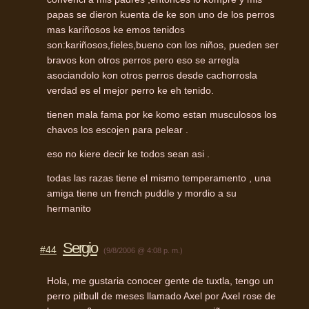
papas se dieron kuenta de ke son uno de los perros
mas kariñosos ke emos tenidos
son:kariñosos,fieles,bueno con los niños, pueden ser
bravos kon otros perros pero eso se arregla
asociandolo kon otros perros desde cachorrosla
verdad es el mejor perro ke eh tenido.
tienen mala fama por ke komo estan musculosos los
chavos los escojen para pelear .
eso no kiere decir ke todos sean asi .
todas las razas tiene el mismo temperamento , una
amiga tiene un french puddle y mordio a su
hermanito
Sergio
#44
(9/8/2006 @ 4:08 p. m.)
Hola, me gustaria conocer gente de tuxtla, tengo un
perro pitbull de meses llamado Axel por Axel rose de