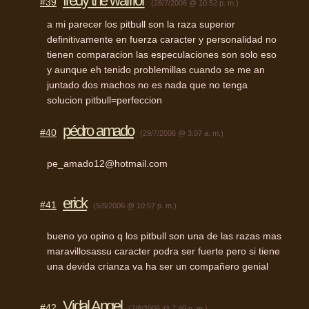
fredy the warrior
#39
(28/7/2006 @ 10:52 p. m.)
a mi parecer los pitbull son la raza superior
definitivamente en fuerza caracter y personalidad no
tienen comparacion las especulaciones son solo eso
y aunque eh tenido problemillas cuando se me an
juntado dos machos no es nada que no tenga
solucion pitbull=perfeccion
pédro amado
#40
(29/7/2006 @ 3:07 a. m.)
pe_amado12@hotmail.com
erick
#41
(5/8/2006 @ 10:57 p. m.)
bueno yo opino q los pitbull son una de las razas mas
maravillosassu caracter podra ser fuerte pero si tiene
una devida crianza va ha ser un compañero genial
Vidal Angel
#42
(7/8/2006 @ 7:40 p. m.)