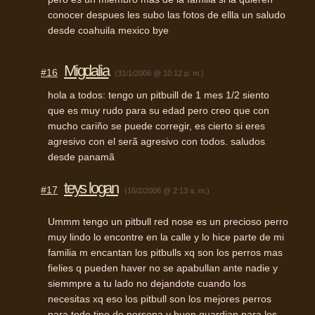
conocer despues les subo las fotos de ellla un saludo
desde coahuila mexico bye
Migdalia
#16
(31/1/2006 @ 10:12 p. m.)
hola a todos: tengo un pitbuill de 1 mes 1/2 siento
que es muy rudo para su edad pero creo que con
mucho cariño se puede corregir, es cierto si eres
agresivo con el serã agresivo con todos. saludos
desde panamã
teys logan
#17
(16/2/2006 @ 2:13 a. m.)
Ummm tengo un pitbull red nose es un precioso perro
muy lindo lo encontre en la calle y lo hice parte de mi
familia m encantan los pitbulls xq son los perros mas
fielies q pueden haver no se apabullan ante nadie y
siemmpre a tu lado no dejandote cuando los
necesitas xq eso los pitbull son los mejores perros
para todo tipo de persona y buen guardian para los