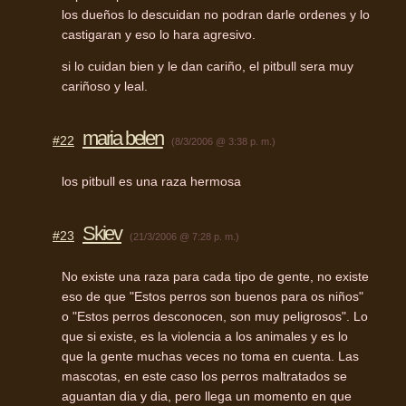
los dueños lo descuidan no podran darle ordenes y lo
castigaran y eso lo hara agresivo.
si lo cuidan bien y le dan cariño, el pitbull sera muy
cariñoso y leal.
maria belen
#22
(8/3/2006 @ 3:38 p. m.)
los pitbull es una raza hermosa
Skiev
#23
(21/3/2006 @ 7:28 p. m.)
No existe una raza para cada tipo de gente, no existe
eso de que "Estos perros son buenos para os niños"
o "Estos perros desconocen, son muy peligrosos". Lo
que si existe, es la violencia a los animales y es lo
que la gente muchas veces no toma en cuenta. Las
mascotas, en este caso los perros maltratados se
aguantan dia y dia, pero llega un momento en que