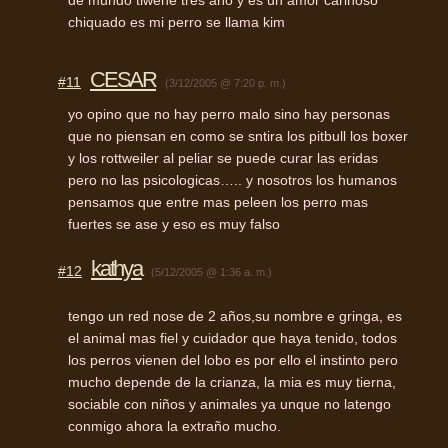
chiquado es mi perro se llama kim
CESAR
#11
(3/12/2005 @ 7:20 p. m.)
yo opino que no hay perro malo sino hay personas
que no piensan en como se sntira los pitbull los boxer
y los rottweiler al peliar se puede curar las eridas
pero no las psicologicas….. y nosotros los humanos
pensamos que entre mas peleen los perro mas
fuertes se ase y eso es muy falso
kathya
#12
(5/12/2005 @ 1:36 a. m.)
tengo un red nose de 2 años,su nombre e gringa, es
el animal mas fiel y cuidador que haya tenido, todos
los perros vienen del lobo es por ello el instinto pero
mucho depende de la crianza, la mia es muy tierna,
sociable con niños y animales ya unque no latengo
conmigo ahora la extraño mucho.