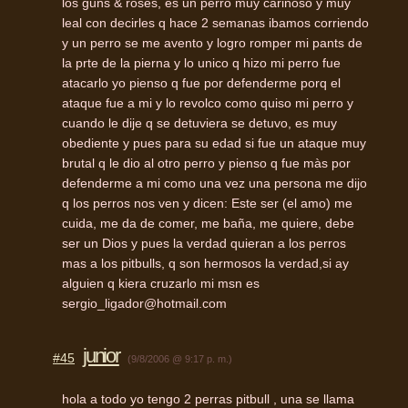
los guns & roses, es un perro muy cariñoso y muy
leal con decirles q hace 2 semanas ibamos corriendo
y un perro se me avento y logro romper mi pants de
la prte de la pierna y lo unico q hizo mi perro fue
atacarlo yo pienso q fue por defenderme porq el
ataque fue a mi y lo revolco como quiso mi perro y
cuando le dije q se detuviera se detuvo, es muy
obediente y pues para su edad si fue un ataque muy
brutal q le dio al otro perro y pienso q fue màs por
defenderme a mi como una vez una persona me dijo
q los perros nos ven y dicen: Este ser (el amo) me
cuida, me da de comer, me baña, me quiere, debe
ser un Dios y pues la verdad quieran a los perros
mas a los pitbulls, q son hermosos la verdad,si ay
alguien q kiera cruzarlo mi msn es
sergio_ligador@hotmail.com
junior
#45
(9/8/2006 @ 9:17 p. m.)
hola a todo yo tengo 2 perras pitbull , una se llama