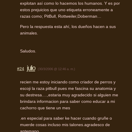
explotan así como lo hacemos los humanos. Y es por
estos prejuicios que uno etiqueta erroneamente a
razas como; PitBull, Rottweiler,Doberman…
Pero la respuesta esta ahí, los dueños hacen a sus
animales.
Saludos.
julio
#24
(30/3/2006 @ 12:46 a. m.)
recien me estoy iniciando como criador de perros y
escoji la raza pitbull pues me fascina su anatomia y
su destresa….,estaria muy agradecido si alguien me
brindara informacion para saber como educar a mi
cachorro que tiene un mes
.en especial para saber ke hacer cuando gruñe o
muerde cosas incluso mis talones.agradesco de
antemano