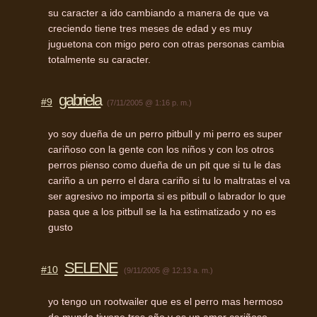
su caracter a ido cambiando a manera de que va
creciendo tiene tres meses de edad y es muy
juguetona con migo pero con otras personas cambia
totalmente su caracter.
gabriela
#9
(7/11/2005 @ 1:16 p. m.)
yo soy dueña de un perro pitbull y mi perro es super
cariñoso con la gente con los niños y con los otros
perros pienso como dueña de un pit que si tu le das
cariño a un perro el dara cariño si tu lo maltratas el va
ser agresivo no importa si es pitbull o labrador lo que
pasa que a los pitbull se la ha estimatizado y no es
gusto
SELENE
#10
(9/11/2005 @ 12:13 a. m.)
yo tengo un rootwailer que es el perro mas hermoso
de mundo tiwene tres año y es un amor cariñoso