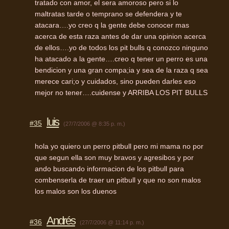
tratado con amor, el sera amoroso pero si lo
maltratas tarde o temprano se defendera y te
atacara….yo creo q la gente debe conocer mas
acerca de esta raza antes de dar una opinion acerca
de ellos….yo de todos los pit bulls q conozco ninguno
ha atacado a la gente….creo q tener un perro es una
bendicion y una gran compa;ia y sea de la raza q sea
merece cari;o y cuidados, sino pueden darles eso
mejor no tener….cuidense y ARRIBA LOS PIT BULLS
luis
#35
(27/7/2006 @ 8:35 p. m.)
hola yo quiero un perro pitbull pero mi mama no por
que segun ella son muy bravos y agresibos y por
ando buscando informacion de los pitbull para
combenserla de traer un pitbull y que no son malos
los malos son los duenos
Andrés
#36
(27/7/2006 @ 11:14 p. m.)