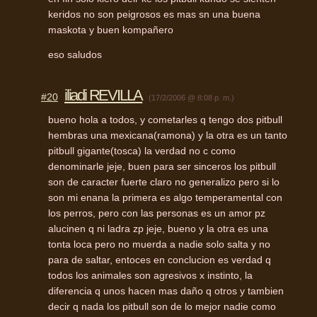
keridos no son peigrosos es mas sn una buena
maskota y buen kompañero
eso saludos
iliadi REVILLA
#20
(17/2/2006 @ 8:08 p. m.)
bueno hola a todos, y cometarles q tengo dos pitbull
hembras una mexicana(ramona) y la otra es un tanto
pitbull gigante(tosca) la verdad no c como
denominarle jeje, buen para ser sinceros los pitbull
son de caracter fuerte claro no generalizo pero si lo
son mi enana la primera es algo temperamental con
los perros, pero con las personas es un amor pz
alucinen q ni ladra zp jeje, bueno y la otra es una
tonta loca pero no muerda a nadie solo salta y no
para de saltar, entoces en conclucion es verdad q
todos los animales son agresivos x instinto, la
diferencia q unos hacen mas daño q otros y tambien
decir q nada los pitbull son de lo mejor nadie como