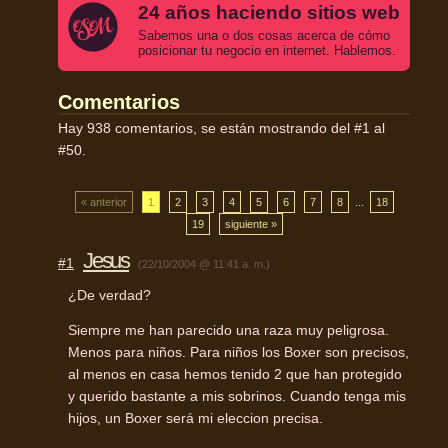
24 años haciendo sitios web
Sabemos una o dos cosas acerca de cómo
posicionar tu negocio en internet. Hablemos.
Comentarios
Hay 938 comentarios, se están mostrando del #1 al
#50.
« anterior
1
2
3
4
5
6
7
8
...
18
19
siguiente »
Jesus
#1
(22/10/2004 @ 11:41 a. m.)
¿De verdad?
Siempre me han parecido una raza muy peligrosa.
Menos para niños. Para niños los Boxer son precisos,
al menos en casa hemos tenido 2 que han protegido
y querido bastante a mis sobrinos. Cuando tenga mis
hijos, un Boxer será mi eleccion precisa.