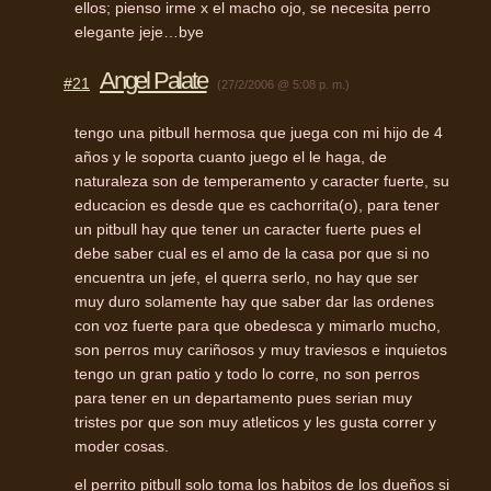
ellos; pienso irme x el macho ojo, se necesita perro
elegante jeje…bye
Angel Palate
#21
(27/2/2006 @ 5:08 p. m.)
tengo una pitbull hermosa que juega con mi hijo de 4
años y le soporta cuanto juego el le haga, de
naturaleza son de temperamento y caracter fuerte, su
educacion es desde que es cachorrita(o), para tener
un pitbull hay que tener un caracter fuerte pues el
debe saber cual es el amo de la casa por que si no
encuentra un jefe, el querra serlo, no hay que ser
muy duro solamente hay que saber dar las ordenes
con voz fuerte para que obedesca y mimarlo mucho,
son perros muy cariñosos y muy traviesos e inquietos
tengo un gran patio y todo lo corre, no son perros
para tener en un departamento pues serian muy
tristes por que son muy atleticos y les gusta correr y
moder cosas.
el perrito pitbull solo toma los habitos de los dueños si