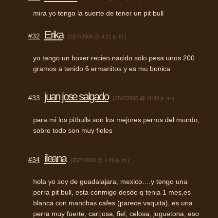
mira yo tengo la suerte de tener un pit bull
Erika
#32
(25/7/2006 @ 4:21 p. m.)
yo tengo un boxer recien nacido solo pesa unos 200
gramos a tenido 6 ermanitos y es mu bonica
juan jose salgado
#33
(25/7/2006 @ 11:30 p. m.)
para mi los pitbulls son los mejores perros del mundo,
sobre todo son muy fieles
ileana
#34
(26/7/2006 @ 1:49 p. m.)
hola yo soy de guadalajara, mexico….y tengo una
perra pit bull, esta conmigo desde q tenia 1 mes,es
blanca con manchas cafes (parece vaquita), es una
perra muy fuerte, cari;osa, fiel, celosa, juguetona, eso