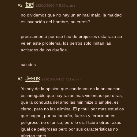
fael
#2
(22/10/2004 @ 5:30 p. m.)
no olvidemos que no hay un animal malo, la maldad
es invención del hombre, no crees?
precisamente por ese tipo de prejuicios esta raza se
ve en este problema. los perros sólo imitan las
actitudes de los dueños.
saludos
Jesus
#3
(23/10/2004 @ 7:11 a. m.)
Yo soy de la opinion que condenan en la animacion,
es innegable que hay razas mas violentas que otras,
que la conducta del amo las minimize o amplíe, es
cierto, pero no las elimina. El pitbull por mas estudios
que hagan, por su tamaño, fuerza y ferocidad es
peligroso, no el unico, pero lo es. Habra otras razas
igual de peligrosas pero por sus caracteristicas no
afectan tanto.