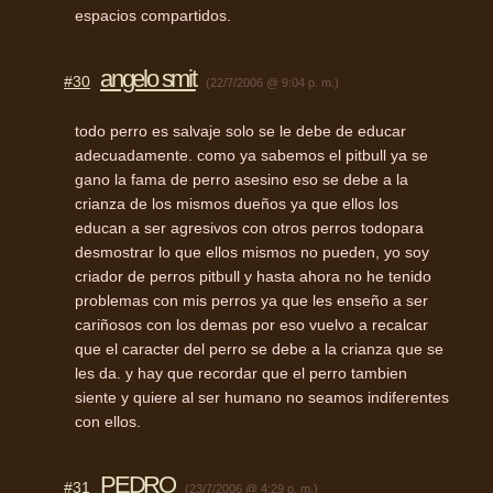
espacios compartidos.
angelo smit
#30
(22/7/2006 @ 9:04 p. m.)
todo perro es salvaje solo se le debe de educar
adecuadamente. como ya sabemos el pitbull ya se
gano la fama de perro asesino eso se debe a la
crianza de los mismos dueños ya que ellos los
educan a ser agresivos con otros perros todopara
desmostrar lo que ellos mismos no pueden, yo soy
criador de perros pitbull y hasta ahora no he tenido
problemas con mis perros ya que les enseño a ser
cariñosos con los demas por eso vuelvo a recalcar
que el caracter del perro se debe a la crianza que se
les da. y hay que recordar que el perro tambien
siente y quiere al ser humano no seamos indiferentes
con ellos.
PEDRO
#31
(23/7/2006 @ 4:29 p. m.)