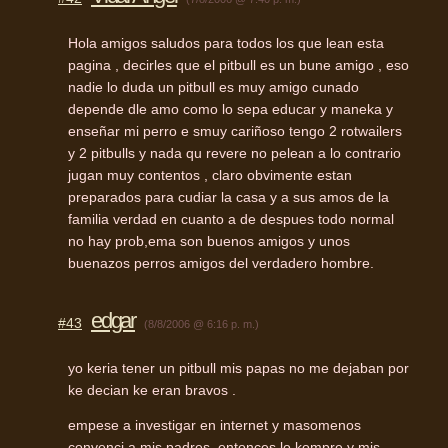
Hola amigos saludos para todos los que lean esta
pagina , decirles que el pitbull es un bune amigo , eso
nadie lo duda un pitbull es muy amigo cunado
depende dle amo como lo sepa educar y maneka y
enseñar mi perro e smuy cariñoso tengo 2 rotwailers
y 2 pitbulls y nada qu revere no pelean a lo contrario
jugan muy contentos , claro obvimente estan
preparados para cudiar la casa y a sus amos de la
familia verdad en cuanto a de despues todo normal
no hay prob,ema son buenos amigos y unos
buenazos perros amigos del verdadero hombre.
edgar
#43
(8/8/2006 @ 6:16 p. m.)
yo keria tener un pitbull mis papas no me dejaban por
ke decian ke eran bravos .
empese a investigar en internet y masomenos
convenci a mis padres ,entonces lo kompre y mis