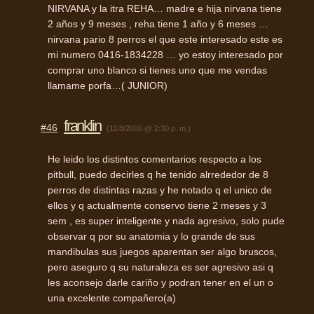
NIRVANA y la itra REHA… madre e hija nirvana tiene
2 años y 9 meses , reha tiene 1 año y 6 meses …
nirvana pario 8 perros el que este interesado este es
mi numero 0416-1834228 … yo estoy interesado por
comprar uno blanco si tienes uno que me vendas
llamame porfa…( JUNIOR)
franklin
#46
(11/8/2006 @ 2:30 p. m.)
He leido los distintos comentarios respecto a los
pitbull, puedo decirles q he tenido alrrededor de 8
perros de distintas razas y he notado q el unico de
ellos y q actualmente conservo tiene 2 meses y 3
sem , es super inteligente y nada agresivo, solo pude
observar q por su anatomia y lo grande de sus
mandibulas sus juegos aparentan ser algo bruscos,
pero aseguro q su naturaleza es ser agresivo asi q
les aconsejo darle cariño y podran tener en el un o
una excelente compañero(a)