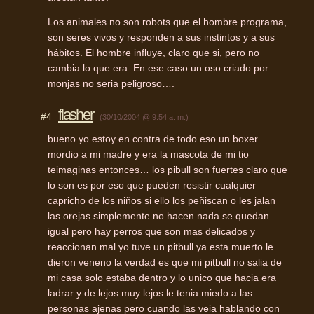
Los animales no son robots que el hombre programa,
son seres vivos y responden a sus instintos y a sus
hábitos. El hombre influye, claro que si, pero no
cambia lo que era. En ese caso un oso criado por
monjas no seria peligroso….
flasher
#4
(30/10/2004 @ 9:54 a. m.)
bueno yo estoy en contra de todo eso un boxer
mordio a mi madre y era la mascota de mi tio
teimaginas entonces… los pibull son fuertes claro que
lo son es por eso que pueden resistir cualquier
capricho de los niños si ello los peñiscan o les jalan
las orejas simplemente no hacen nada se quedan
igual pero hay perros que son mas delicados y
reaccionan mal yo tuve un pitbull ya esta muerto le
dieron veneno la verdad es que mi pitbull no salia de
mi casa solo estaba dentro y lo unico que hacia era
ladrar y de lejos muy lejos le tenia miedo a las
personas ajenas pero cuando las veia hablando con