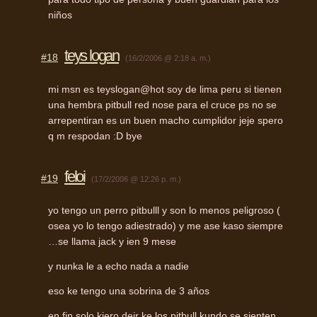
niños
teys logan
#18
(16/2/2006 @ 2:18 a. m.)
mi msn es teyslogan@hot soy de lima peru si tienen
una hembra pitbull red nose para el cruce ps no se
arrepentiran es un buen macho cumplidor jeje spero
q m respodan :D bye
feloi
#19
(17/2/2006 @ 12:26 p. m.)
yo tengo un perro pitbulll y son lo menos peligroso (
osea yo lo tengo adiestrado) y me ase kaso siempre
…se llama jack y ien 9 mese
y nunka le a echo nada a nadie
eso ke tengo una sobrina de 3 años
en fin solo kiero deir ke los pitbull kundo se sienten