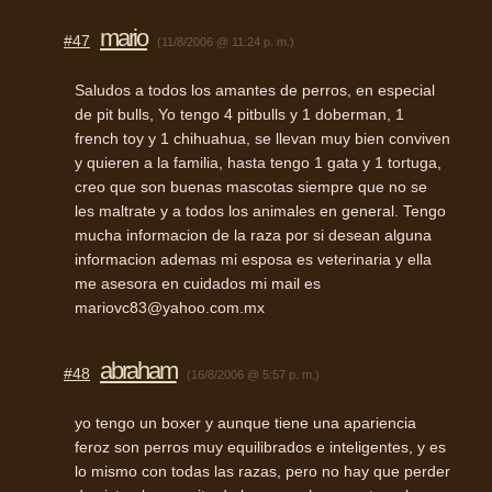
mario
#47
(11/8/2006 @ 11:24 p. m.)
Saludos a todos los amantes de perros, en especial
de pit bulls, Yo tengo 4 pitbulls y 1 doberman, 1
french toy y 1 chihuahua, se llevan muy bien conviven
y quieren a la familia, hasta tengo 1 gata y 1 tortuga,
creo que son buenas mascotas siempre que no se
les maltrate y a todos los animales en general. Tengo
mucha informacion de la raza por si desean alguna
informacion ademas mi esposa es veterinaria y ella
me asesora en cuidados mi mail es
mariovc83@yahoo.com.mx
abraham
#48
(16/8/2006 @ 5:57 p. m.)
yo tengo un boxer y aunque tiene una apariencia
feroz son perros muy equilibrados e inteligentes, y es
lo mismo con todas las razas, pero no hay que perder