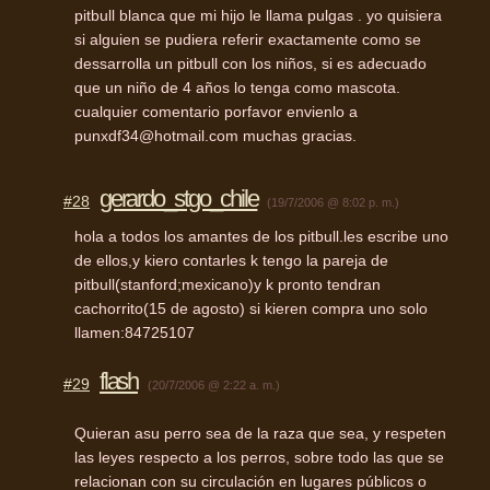
pitbull blanca que mi hijo le llama pulgas . yo quisiera
si alguien se pudiera referir exactamente como se
dessarrolla un pitbull con los niños, si es adecuado
que un niño de 4 años lo tenga como mascota.
cualquier comentario porfavor envienlo a
punxdf34@hotmail.com muchas gracias.
gerardo_stgo_chile
#28
(19/7/2006 @ 8:02 p. m.)
hola a todos los amantes de los pitbull.les escribe uno
de ellos,y kiero contarles k tengo la pareja de
pitbull(stanford;mexicano)y k pronto tendran
cachorrito(15 de agosto) si kieren compra uno solo
llamen:84725107
flash
#29
(20/7/2006 @ 2:22 a. m.)
Quieran asu perro sea de la raza que sea, y respeten
las leyes respecto a los perros, sobre todo las que se
relacionan con su circulación en lugares públicos o