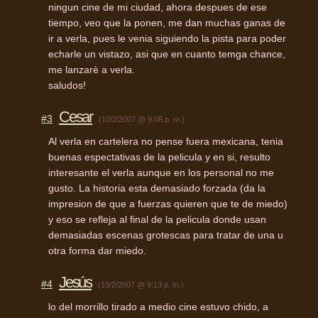
ningun cine de mi ciudad, ahora despues de ese
tiempo, veo que la ponen, me dan muchas ganas de
ir a verla, pues le venia siguiendo la pista para poder
echarle un vistazo, asi que en cuanto temga chance,
me lanzarè a verla.
saludos!
Cesar
#3
(10/2/2007 @ 9:08 p. m.)
Al verla en cartelera no pense fuera mexicana, tenia
buenas espectativas de la pelicula y en si, resulto
interesante el verla aunque en los personal no me
gusto. La historia esta demasiado forzada (da la
impresion de que a fuerzas quieren que te de miedo)
y eso se refleja al final de la pelicula donde usan
demasiadas escenas grotescas para tratar de una u
otra forma dar miedo.
Jesús
#4
(10/2/2007 @ 9:13 p. m.)
lo del morrillo tirado a medio cine estuvo chido, a