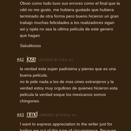
Obvio como todo tuvo sus errores como el final que la
vdd no me gusto, me hubiera gustado que hubiera
terminado de otra forma pero bueno hicieron un gran
trabajo muchas felicidades a los realizadores sigan
asi y ojala no sea la ultima pelicula de este genero
que hagan.
Saluditosss
jose
#42
(21/1/2011 @ 1:13 p. m.)
la verdad esta super padrisima y pienso que es una
buena pelicula.
no le pide nada a los de mas cines extranjeros y la
verdad estoy muy orgulloso de quienes hicieron esta
pelicula la verdad esque los mexicanos somos
chingones.
nmd
#43
(29/8/2017 @ 10:23 p. m.)
I want to express appreciation to the writer just for
bailing me out of this type of circumstance. Because