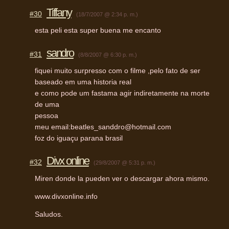
Tiffany
#30
(18/7/2007 @ 2:34 p. m.)
esta peli esta super buena me encanto
sandro
#31
(8/8/2007 @ 6:30 p. m.)
fiquei muito surpresso com o filme ,pelo fato de ser
baseado em uma historia real
e como pode um fastama agir indiretamente na morte
de uma
pessoa
meu email:beatles_sanddro@hotmail.com
foz do iguaçu parana brasil
Divx online
#32
(29/8/2007 @ 5:31 p. m.)
Miren donde la pueden ver o descargar ahora mismo.
www.divxonline.info
Saludos.