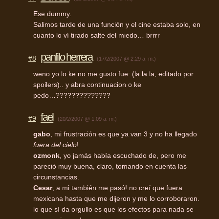
Ese dummy.
Salimos tarde de una función y el cine estaba solo, en
cuanto lo ví tirado salte del miedo… brrrr
panfilo herrera
#8
(17/2/2007 @ 2:29 a. m.)
weno yo lo ke no me gusto fue: (la la la, editado por
spoilers).. y abra continuacion o ke
pedo…??????????????
fael
#9
(20/2/2007 @ 1:09 a. m.)
gabo
, mi frustración es que ya van 3 y no ha llegado
fuera del cielo
!
ozmonk
, yo jamás había escuchado de, pero me
pareció muy buena, claro, tomando en cuenta las
circunstancias.
Cesar
, a mi también me pasó! no creí que fuera
mexicana hasta que me dijeron y me lo corroboraron.
lo que sí da orgullo es que los efectos para nada se