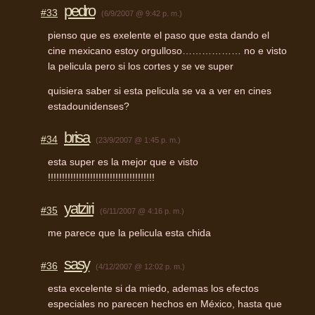
pedro
#33
(6/9/2007 @ 9:42 p. m.)
pienso que es exelente el paso que esta dando el
cine mexicano estoy orgulloso……………… no e visto
la pelicula pero si los cortes y se ve super
quisiera saber si esta pelicula se va a ver en cines
estadounidenses?
brisa
#34
(23/9/2007 @ 1:45 p. m.)
esta super es la mejor que e visto
!!!!!!!!!!!!!!!!!!!!!!!!!!!!!!!!!!!!!!
yatziri
#35
(6/11/2007 @ 4:16 p. m.)
me parece que la pelicula esta chida
sasy
#36
(4/12/2007 @ 12:02 p. m.)
esta excelente si da miedo, ademas los efectos
especiales no parecen hechos en México, hasta que