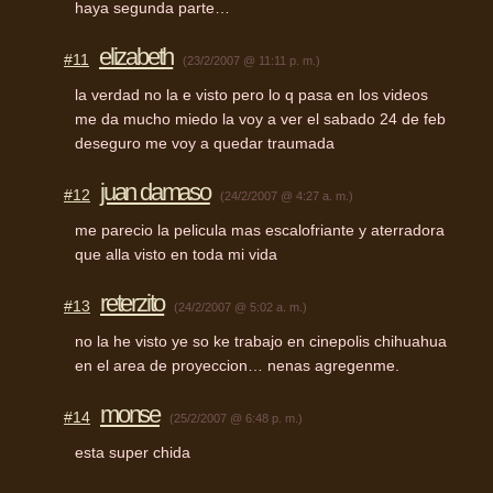
haya segunda parte…
elizabeth
#11
(23/2/2007 @ 11:11 p. m.)
la verdad no la e visto pero lo q pasa en los videos
me da mucho miedo la voy a ver el sabado 24 de feb
deseguro me voy a quedar traumada
juan damaso
#12
(24/2/2007 @ 4:27 a. m.)
me parecio la pelicula mas escalofriante y aterradora
que alla visto en toda mi vida
reterzito
#13
(24/2/2007 @ 5:02 a. m.)
no la he visto ye so ke trabajo en cinepolis chihuahua
en el area de proyeccion… nenas agregenme.
monse
#14
(25/2/2007 @ 6:48 p. m.)
esta super chida