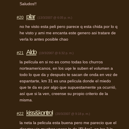
Saludos!!
pilar
#20
(13/3/2007 @ 6:05 p. m.)
no he visto esta peli pero parece q esta chida por lo q
he visto y ami me encanta este genero asi tratare de
verla lo antes posible chao
Aldo
#21
(19/3/2007 @ 6:32 p. m.)
la película en si no es como todas los churros
norteamericanos, en los uqe le suben el volumen a
todo lo que da y después te sacan de onda en vez de
espantarte, km 31 es una película donde el miedo
que te da es por algo que supuestamente ya ocurrió,
así que si la ven, creense su propio criterio de la
misma.
kiss&kontrol
#22
(20/3/2007 @ 9:18 p. m.)
la neta la pelicula esta buena pero me parecio que el
diractor vio muchas veces la de “El Aro”, en las 2 la