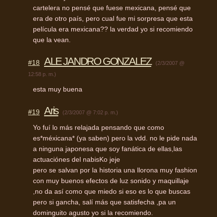
cartelera no pensé que fuese mexicana, pensé que
era de otro país, pero cual fue mi sorpresa que esta
película era mexicana?? la verdad yo si recomiendo
que la vean.
ALE JANDRO GONZALEZ
#18
(2/3/2007 @
12:58 p. m.)
esta muy buena
Aris
#19
(2/3/2007 @ 7:02 p. m.)
Yo fuí lo más relajada pensando que como
es*méxicana* (ya saben) pero la vdd. no le pide nada
a ninguna japonesa que soy fanática de ellas,las
actuaciónes del nabisKo jeje
pero se salvan por la historia una llorona muy fashion
con muy buenos efectos de luz sonido y maquillaje
,no da así como que miedo si eso es lo que buscas
pero si gancha, salí más que satisfecha ,pa un
dominguito agusto yo si la recomiendo.