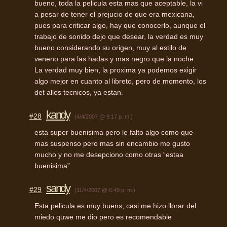
bueno, toda la pelicula esta mas que aceptable, la vi
a pesar de tener el prejucio de que era mexicana,
pues para criticar algo, hay que conocerlo, aunque el
trabajo de sonido dejo que desear, la verdad es muy
bueno considerando su origen, muy al estilo de
veneno para las hadas y mas negro que la noche.
La verdad muy bien, la proxima ya podemos exigir
algo mejor en cuanto al libreto, pero de momento, los
det alles tecnicos, ya estan.
kandy
#28
(4/4/2007 @ 9:17 p. m.)
esta super buenisima pero le falto algo como que
mas suspenso pero mas sin encambio me gusto
mucho y no me desepciono como otras “estaa
buenisima”
sandy
#29
(11/4/2007 @ 6:40 p. m.)
Esta pelicula es muy buens, casi me hizo llorar del
miedo quwe me dio pero es recomendable