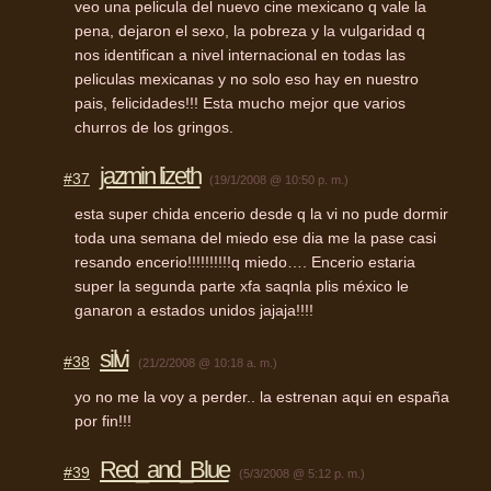
veo una pelicula del nuevo cine mexicano q vale la
pena, dejaron el sexo, la pobreza y la vulgaridad q
nos identifican a nivel internacional en todas las
peliculas mexicanas y no solo eso hay en nuestro
pais, felicidades!!! Esta mucho mejor que varios
churros de los gringos.
jazmin lizeth
#37
(19/1/2008 @ 10:50 p. m.)
esta super chida encerio desde q la vi no pude dormir
toda una semana del miedo ese dia me la pase casi
resando encerio!!!!!!!!!!q miedo…. Encerio estaria
super la segunda parte xfa saqnla plis méxico le
ganaron a estados unidos jajaja!!!!
silvi
#38
(21/2/2008 @ 10:18 a. m.)
yo no me la voy a perder.. la estrenan aqui en españa
por fin!!!
Red_and_Blue
#39
(5/3/2008 @ 5:12 p. m.)