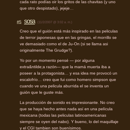
cada rato podías oir los gritos de las chavitas (y uno
que otro despistado), jejeje…
sosa
#5
(11/2/2007 @ 3:02 a. m.)
Creo que el guión está más inspirado en las peliculas
de terror japonesas que en las gringas, el morrillo se
ve demasiado como el de Ju-On (si se llama asi
originalmente The Grudge?).
Yo por un momento pensé — por alguna
extra&ntilde;a razón— que la mamá muerta iba a
poseer a la protagonista… y esa idea me provocó un
escalofrío… creo que fui como homero simpson que
cuando ve una pelicula aburrida el se inventa un
guión que le guste más.
La producción de sonido es impresionante. No creo
que se haya hecho antes nada así en una película
mexicana (todas las peliculas latinoamericanas
siempre se oyen del nabo). Y bueno, lo del maquillaje
y el
CGI
tambien son buenísimos.