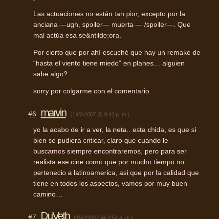
Las actuaciones no están tan pior, excepto por la
anciana —ugh, spoiler— muerta — /spoiler—. Que
mal actúa esa se&ntilde;ora.
Por cierto que por ahí escuché que hay un remake de
“hasta el viento tiene miedo” en planes… alguien
sabe algo?
sorry por colgarme con el comentario.
marvin
#6
(14/2/2007 @ 9:42 p. m.)
yo la acabo de ir a ver, la neta.. esta chida, es que si
bien se pudiera criticar, claro que cuando le
buscamos siempre encontraremos, pero para ser
realista ese cine como que por mucho tiempo no
pertenecio a latinoamerica, asi que por la calidad que
tiene en todos los aspectos, vamos por muy buen
camino…
DuVeth
#7
(15/2/2007 @ 3:54 a. m.)