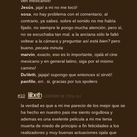
ven
mexicanos
!
Jesús
, jaja! a mi no me tocó!
sosa
, no hay problema con el comentario, al
contrario, ya sabes. sobre el sonido no me había
fijado, no siempre le pongo mucha atención, pero sí,
no se escuchaba tan mal. a la anciana sólo le faltó
voltear a la cámara y preguntar
así está bien?
pero
bueno,
pecata minuta
marvin
, exacto, eso es lo importante, ojalá el cine
mexicano y en general latino, siga por el mismo
camino!
DuVeth
, jajaja! supongo que entonces sí sirvió!
panfilo
, err.. si, gracias por tus spoilers
lilibeth
#10
(23/2/2007 @ 7:53 p. m.)
la verdad es que a mi me parecio de los mejor que se
ha hecho en nuestro pais me siento orgullosa y
ademas es una exelente pelicula a mi me tenia
muerta de miedo de principio a fin felicidades a los
realizadores y muy buenas actuaciones ojala que