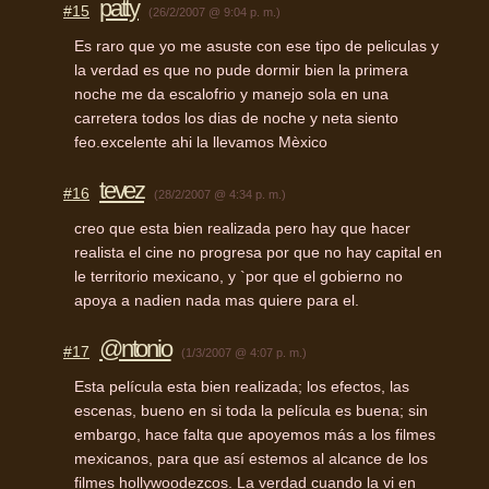
patty
#15
(26/2/2007 @ 9:04 p. m.)
Es raro que yo me asuste con ese tipo de peliculas y
la verdad es que no pude dormir bien la primera
noche me da escalofrio y manejo sola en una
carretera todos los dias de noche y neta siento
feo.excelente ahi la llevamos Mèxico
tevez
#16
(28/2/2007 @ 4:34 p. m.)
creo que esta bien realizada pero hay que hacer
realista el cine no progresa por que no hay capital en
le territorio mexicano, y `por que el gobierno no
apoya a nadien nada mas quiere para el.
@ntonio
#17
(1/3/2007 @ 4:07 p. m.)
Esta película esta bien realizada; los efectos, las
escenas, bueno en si toda la película es buena; sin
embargo, hace falta que apoyemos más a los filmes
mexicanos, para que así estemos al alcance de los
filmes hollywoodezcos. La verdad cuando la vi en