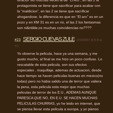
protagonista se tiene que sacrificar para acabar con
la “maldicion”, en las 2 se tiene que sacrificar
ahogandose, la diferencia es que en “El aro” es en un
pozo y en KM 31 es en un rio, el las 2 los fantasmas
son ni&ntilde;os muchas coincidencias no????
SERGIO CUEVAS ZULE
#23
(24/3/2007 @ 8:15 p.
m.)
Yo observe la pelicula, hace ya una semana, y me
gusto mucho, al final se me hizo un poco confuso. Lo
rescatable de esta pelicula, son sus efectos
especiales , maquillaje, ademas de actuacion, desde
hace tiempo se hacen peliculas buenas en mexico(no
todas) pero no habia salido una de terror que valiera
la pena, esta pelicula esta mejor que muchas
peliculas de terror de los E.U.,
ADEMAS
AUNQUE
PARESCA
QUE
NO, EN E.U. SE
HACEN
MUCHAS
PELICULAS
CHURRAS
, yo he leido en internet, que
se piensa llevar esta pelicula a europa, y yo pienso