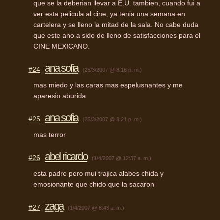
que se la deberian llevar a E.U. tambien, cuando fui a
ver esta pelicula al cine, ya tenia una semana en
cartelera y se lleno la mitad de la sala. No cabe duda
que este ano a sido de lleno de satisfacciones para el
CINE
MEXICANO
.
ana sofia
#24
(25/3/2007 @ 8:16 p. m.)
mas miedo y las caras mas espelusnantes y me
aparesio aburida
ana sofia
#25
(25/3/2007 @ 8:21 p. m.)
mas terror
abel ricardo
#26
(1/4/2007 @ 12:37 a. m.)
esta padre pero mui trajica alabes chida y
emosionante que chido que la sacaron
zaga
#27
(1/4/2007 @ 8:43 a. m.)