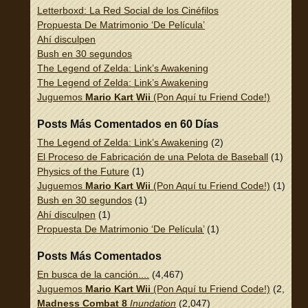
Letterboxd: La Red Social de los Cinéfilos
Propuesta De Matrimonio ‘De Película’
Ahí disculpen
Bush en 30 segundos
The Legend of Zelda: Link’s Awakening
The Legend of Zelda: Link’s Awakening
Juguemos
Mario Kart Wii
(Pon Aquí tu Friend Code!)
Posts Más Comentados en 60 Días
The Legend of Zelda: Link’s Awakening
(2)
El Proceso de Fabricación de una Pelota de Baseball
(1)
Physics of the Future
(1)
Juguemos
Mario Kart Wii
(Pon Aquí tu Friend Code!)
(1)
Bush en 30 segundos
(1)
Ahí disculpen
(1)
Propuesta De Matrimonio ‘De Película’
(1)
Posts Más Comentados
En busca de la canción....
(4,467)
Juguemos
Mario Kart Wii
(Pon Aquí tu Friend Code!)
(2,337)
Madness Combat 8
Inundation
(2,047)