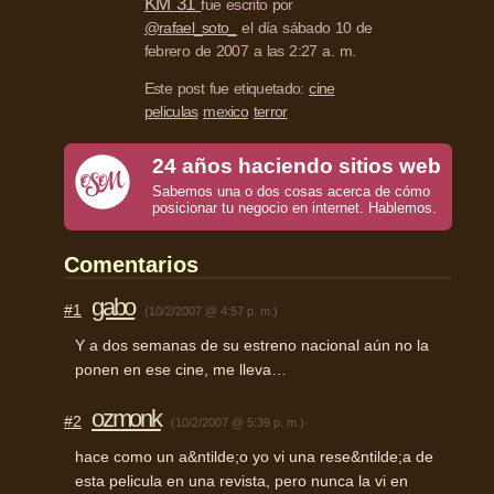
KM 31
fue escrito por
@rafael_soto_
el día sábado 10 de
febrero de 2007 a las 2:27 a. m.
Este post fue etiquetado:
cine
peliculas
mexico
terror
24 años haciendo sitios web
Sabemos una o dos cosas acerca de cómo
posicionar tu negocio en internet. Hablemos.
Comentarios
gabo
#1
(10/2/2007 @ 4:57 p. m.)
Y a dos semanas de su estreno nacional aún no la
ponen en ese cine, me lleva…
ozmonk
#2
(10/2/2007 @ 5:39 p. m.)
hace como un a&ntilde;o yo vi una rese&ntilde;a de
esta pelicula en una revista, pero nunca la vi en