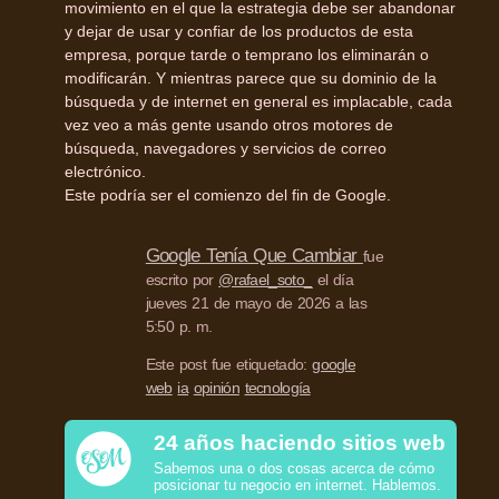
movimiento en el que la estrategia debe ser abandonar
y dejar de usar y confiar de los productos de esta
empresa, porque tarde o temprano los eliminarán o
modificarán. Y mientras parece que su dominio de la
búsqueda y de internet en general es implacable, cada
vez veo a más gente usando otros motores de
búsqueda, navegadores y servicios de correo
electrónico.
Este podría ser el comienzo del fin de Google.
Google Tenía Que Cambiar
fue
escrito por
@rafael_soto_
el día
jueves 21 de mayo de 2026 a las
5:50 p. m.
Este post fue etiquetado:
google
web
ia
opinión
tecnología
24 años haciendo sitios web
Sabemos una o dos cosas acerca de cómo
posicionar tu negocio en internet. Hablemos.