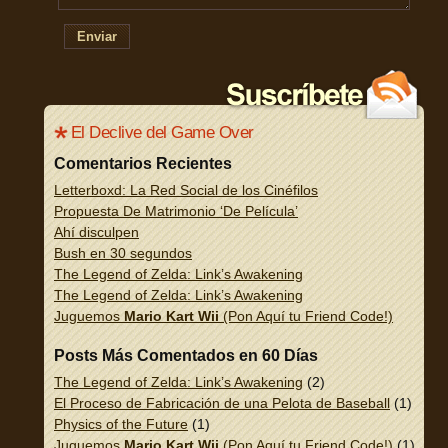
Enviar
El Declive del Game Over
Comentarios Recientes
Letterboxd: La Red Social de los Cinéfilos
Propuesta De Matrimonio ‘De Película’
Ahí disculpen
Bush en 30 segundos
The Legend of Zelda: Link’s Awakening
The Legend of Zelda: Link’s Awakening
Juguemos
Mario Kart Wii
(Pon Aquí tu Friend Code!)
Posts Más Comentados en 60 Días
The Legend of Zelda: Link’s Awakening
(2)
El Proceso de Fabricación de una Pelota de Baseball
(1)
Physics of the Future
(1)
Juguemos
Mario Kart Wii
(Pon Aquí tu Friend Code!)
(1)