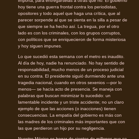
importa, para entregárselas a otras que no. El gobierno
hoy tiene una guerra frontal contra los periodistas,
opositores y todo aquel que haga una crítica, que al
parecer sorpende al que se sienta en la silla a pesar de
que siempre se ha hecho así. La tregua, por el otro
lado es con los criminales, con los grupos corruptos,
con políticos que se enriquecieron de forma misteriosa
y hoy siguen impunes.
Lo que sucedió esta semana con el metro es inaudito.
Al día de hoy, nadie ha renunciado. No hay sentido de
responsabilidad, mucho menos de un proceso judicial
en su contra. El presidente siguió durmiendo ante una
tragedia nacional, cuando en otros sexenios —por lo
menos— se hacía acto de presencia. Se maneja con
palabras que buscan minimizar lo sucedido: un
lamentable incidente y un triste accidente; no un claro
ejemplo de que las acciones (o inacciones) tienen
consecuencias. La empatía del gobierno es más con
las madres de los criminales más importantes que con
las que perdieron un hijo por su negligencia.
Nuestro México es hogar de cientos de millones que se