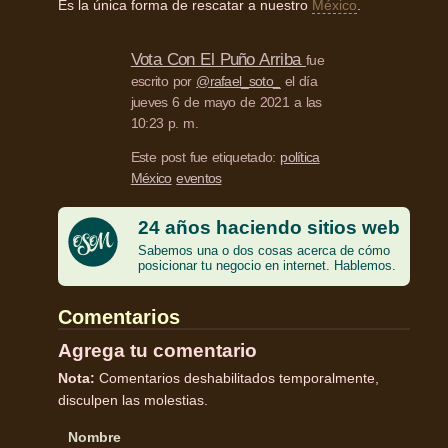
Es la única forma de rescatar a nuestro
México
.
Vota Con El Puño Arriba
fue
escrito por
@rafael_soto_
el día
jueves 6 de mayo de 2021 a las
10:23 p. m.
Este post fue etiquetado:
política
México
eventos
24 años haciendo sitios web
Sabemos una o dos cosas acerca de cómo
posicionar tu negocio en internet. Hablemos.
Comentarios
Agrega tu comentario
Nota:
Comentarios deshabilitados temporalmente,
disculpen las molestias.
Nombre