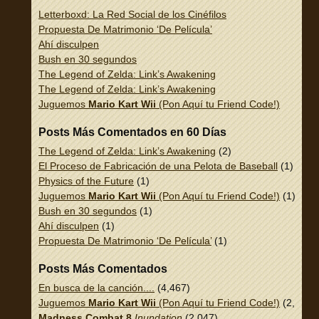
Letterboxd: La Red Social de los Cinéfilos
Propuesta De Matrimonio ‘De Película’
Ahí disculpen
Bush en 30 segundos
The Legend of Zelda: Link’s Awakening
The Legend of Zelda: Link’s Awakening
Juguemos
Mario Kart Wii
(Pon Aquí tu Friend Code!)
Posts Más Comentados en 60 Días
The Legend of Zelda: Link’s Awakening
(2)
El Proceso de Fabricación de una Pelota de Baseball
(1)
Physics of the Future
(1)
Juguemos
Mario Kart Wii
(Pon Aquí tu Friend Code!)
(1)
Bush en 30 segundos
(1)
Ahí disculpen
(1)
Propuesta De Matrimonio ‘De Película’
(1)
Posts Más Comentados
En busca de la canción....
(4,467)
Juguemos
Mario Kart Wii
(Pon Aquí tu Friend Code!)
(2,337)
Madness Combat 8
Inundation
(2,047)