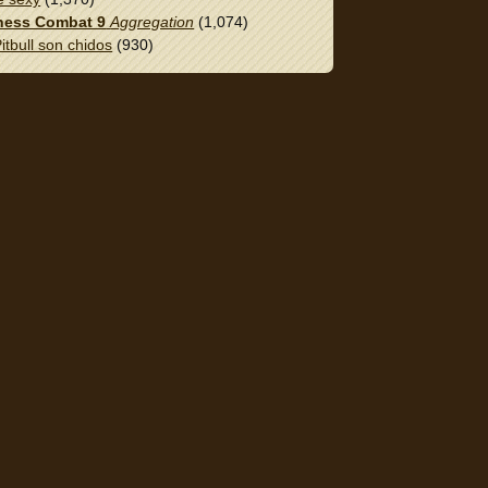
ess Combat 9
Aggregation
(1,074)
itbull son chidos
(930)