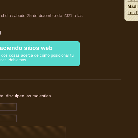
Madn
Los P
el día sábado 25 de diciembre de 2021 a las
l
aciendo sitios web
dos cosas acerca de cómo posicionar tu
rnet. Hablemos.
, disculpen las molestias.