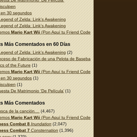
esta De Matrimonio ‘De Película’
isculpen
 en 30 segundos
egend of Zelda: Link’s Awakening
egend of Zelda: Link’s Awakening
uemos
Mario Kart Wii
(Pon Aquí tu Friend Code!)
ts Más Comentados en 60 Días
egend of Zelda: Link’s Awakening
(2)
oceso de Fabricación de una Pelota de Baseball
(1)
cs of the Future
(1)
uemos
Mario Kart Wii
(Pon Aquí tu Friend Code!)
(1)
 en 30 segundos
(1)
isculpen
(1)
esta De Matrimonio ‘De Película’
(1)
ts Más Comentados
sca de la canción....
(4,467)
uemos
Mario Kart Wii
(Pon Aquí tu Friend Code!)
(2,337)
ess Combat 8
Inundation
(2,047)
ess Combat 7
Consternation
(1,396)
e sexy
(1,370)