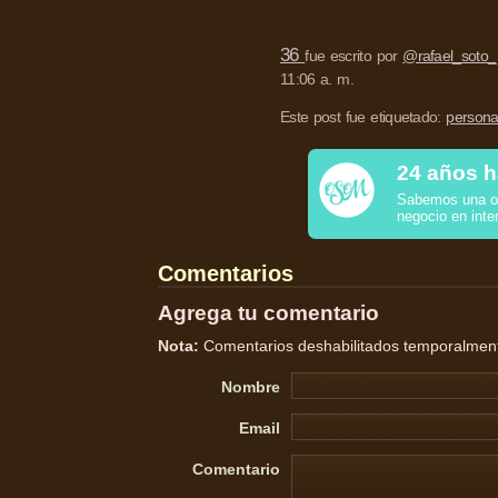
36
fue escrito por
@rafael_soto_
11:06 a. m.
Este post fue etiquetado:
persona
24 años h
Sabemos una o 
negocio en inte
Comentarios
Agrega tu comentario
Nota:
Comentarios deshabilitados temporalmente
Nombre
Email
Comentario