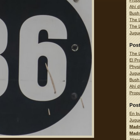
Propu
Ahí d
Bush
The L
The L
Jug
Pos
The L
El Pr
Physi
Jug
Bush
Ahí d
Propu
Pos
En bu
Jug
Madn
Madn
Alize