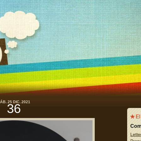
ÁB. 25 DIC. 2021
36
El
Com
Lette