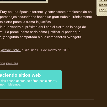
Madn
Los P
k Fury en una época diferente, y convincente ambientación en
s personajes secundarios hacen un gran trabajo, irónicamente
a cierto punto la trama lo justifica.
lo que vendrá el próximo abril con el cierre de la saga de
el. Lo preocupante sería cómo justificar el poder que
anos, y segundo comparada a sus compañeros Avengers.
r
@rafael_soto_
el día lunes 11 de marzo de 2019
cine
películas
aciendo sitios web
dos cosas acerca de cómo posicionar tu
rnet. Hablemos.