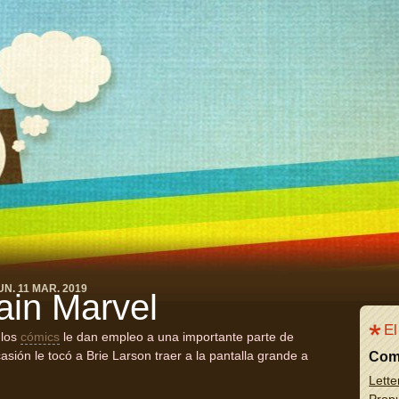
UN. 11 MAR. 2019
ain Marvel
El
 los
cómics
le dan empleo a una importante parte de
sión le tocó a Brie Larson traer a la pantalla grande a
Com
Lette