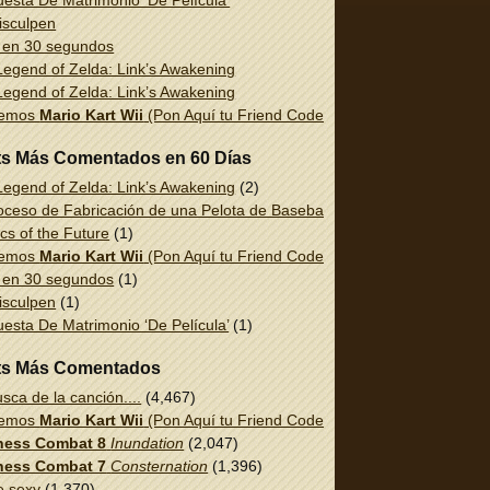
esta De Matrimonio ‘De Película’
isculpen
 en 30 segundos
egend of Zelda: Link’s Awakening
egend of Zelda: Link’s Awakening
uemos
Mario Kart Wii
(Pon Aquí tu Friend Code!)
ts Más Comentados en 60 Días
egend of Zelda: Link’s Awakening
(2)
oceso de Fabricación de una Pelota de Baseball
(1)
cs of the Future
(1)
uemos
Mario Kart Wii
(Pon Aquí tu Friend Code!)
(1)
 en 30 segundos
(1)
isculpen
(1)
esta De Matrimonio ‘De Película’
(1)
ts Más Comentados
sca de la canción....
(4,467)
uemos
Mario Kart Wii
(Pon Aquí tu Friend Code!)
(2,337)
ess Combat 8
Inundation
(2,047)
ess Combat 7
Consternation
(1,396)
e sexy
(1,370)