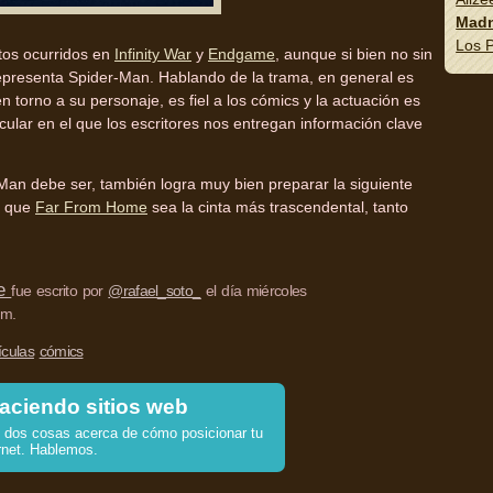
Madn
Los P
tos ocurridos en
Infinity War
y
Endgame
, aunque si bien no sin
representa Spider-Man. Hablando de la trama, en general es
en torno a su personaje, es fiel a los cómics y la actuación es
lar en el que los escritores nos entregan información clave
-Man debe ser, también logra muy bien preparar la siguiente
e que
Far From Home
sea la cinta más trascendental, tanto
me
fue escrito por
@rafael_soto_
el día miércoles
 m.
ículas
cómics
aciendo sitios web
dos cosas acerca de cómo posicionar tu
rnet. Hablemos.