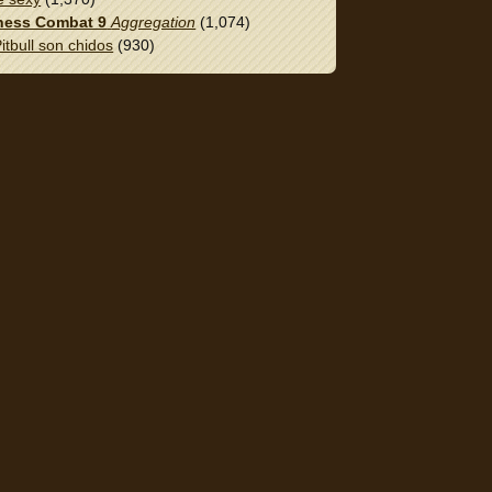
ess Combat 9
Aggregation
(1,074)
itbull son chidos
(930)