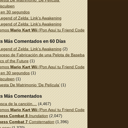
esta De Matrimonio ‘De Película’
isculpen
 en 30 segundos
egend of Zelda: Link’s Awakening
egend of Zelda: Link’s Awakening
uemos
Mario Kart Wii
(Pon Aquí tu Friend Code!)
ts Más Comentados en 60 Días
egend of Zelda: Link’s Awakening
(2)
oceso de Fabricación de una Pelota de Baseball
(1)
cs of the Future
(1)
uemos
Mario Kart Wii
(Pon Aquí tu Friend Code!)
(1)
 en 30 segundos
(1)
isculpen
(1)
esta De Matrimonio ‘De Película’
(1)
ts Más Comentados
sca de la canción....
(4,467)
uemos
Mario Kart Wii
(Pon Aquí tu Friend Code!)
(2,337)
ess Combat 8
Inundation
(2,047)
ess Combat 7
Consternation
(1,396)
e sexy
(1,370)