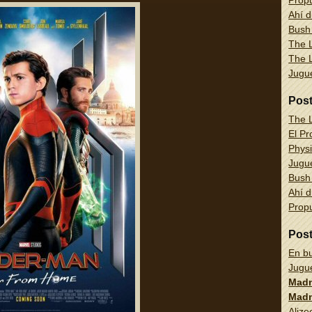
Propu
Ahí d
Bush
The L
The L
Jug
Pos
The L
El Pr
Physi
Jug
Bush
Ahí d
Propu
Pos
En bu
Jug
Madn
Madn
Alize