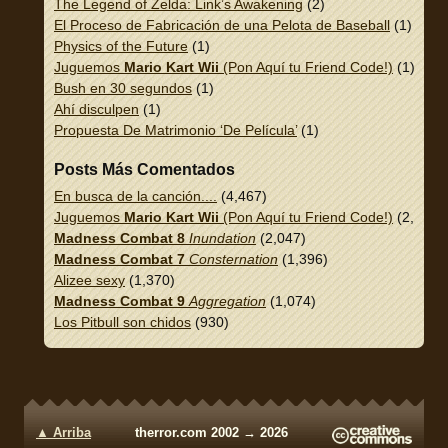
The Legend of Zelda: Link’s Awakening
(2)
El Proceso de Fabricación de una Pelota de Baseball
(1)
Physics of the Future
(1)
Juguemos
Mario Kart Wii
(Pon Aquí tu Friend Code!)
(1)
Bush en 30 segundos
(1)
Ahí disculpen
(1)
Propuesta De Matrimonio ‘De Película’
(1)
Posts Más Comentados
En busca de la canción....
(4,467)
Juguemos
Mario Kart Wii
(Pon Aquí tu Friend Code!)
(2,337)
Madness Combat 8
Inundation
(2,047)
Madness Combat 7
Consternation
(1,396)
Alizee sexy
(1,370)
Madness Combat 9
Aggregation
(1,074)
Los Pitbull son chidos
(930)
▲ Arriba
therror.com 2002 → 2026