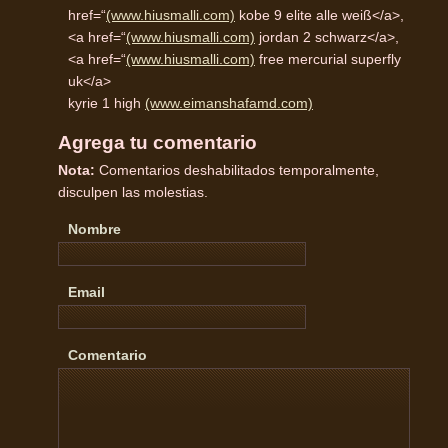
href=“
(www.hiusmalli.com)
kobe 9 elite alle weiß</a>,
<a href=“
(www.hiusmalli.com)
jordan 2 schwarz</a>,
<a href=“
(www.hiusmalli.com)
free mercurial superfly
uk</a>
kyrie 1 high
(www.eimanshafamd.com)
Agrega tu comentario
Nota:
Comentarios deshabilitados temporalmente,
disculpen las molestias.
Nombre
Email
Comentario