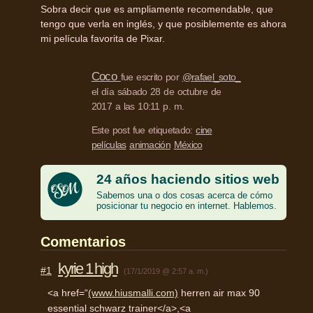
Sobra decir que es ampliamente recomendable, que
tengo que verla en inglés, y que posiblemente es ahora
mi película favorita de Pixar.
Coco
fue escrito por
@rafael_soto_
el día sábado 28 de octubre de
2017 a las 10:11 p. m.
Este post fue etiquetado:
cine
películas
animación
México
24 años haciendo sitios web
Sabemos una o dos cosas acerca de cómo
posicionar tu negocio en internet. Hablemos.
Comentarios
kyrie 1 high
#1
(17/1/2019 @ 2:57 a. m.)
<a href=“
(www.hiusmalli.com)
herren air max 90
essential schwarz trainer</a>,<a