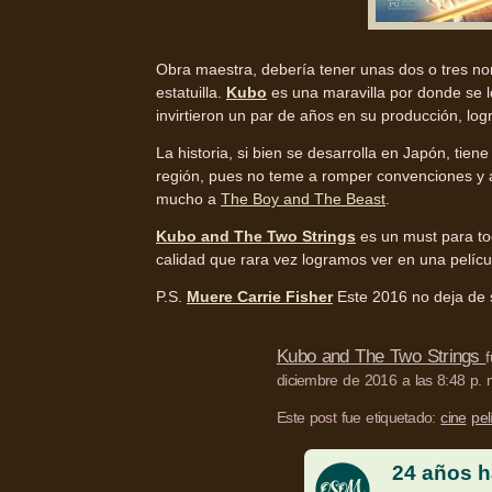
Obra maestra, debería tener unas dos o tres no
estatuilla.
Kubo
es una maravilla por donde se 
invirtieron un par de años en su producción, log
La historia, si bien se desarrolla en Japón, tie
región, pues no teme a romper convenciones y 
mucho a
The Boy and The Beast
.
Kubo and The Two Strings
es un must para tod
calidad que rara vez logramos ver en una pelícu
P.S.
Muere Carrie Fisher
Este 2016 no deja de 
Kubo and The Two Strings
diciembre de 2016 a las 8:48 p. 
Este post fue etiquetado:
cine
pel
24 años h