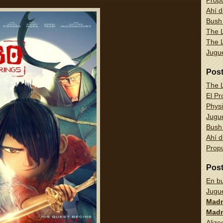
Propu
Ahí d
Bush
The L
The L
Jug
Pos
The L
El Pr
Physi
Jug
Bush
Ahí d
Propu
Pos
En bu
Jug
Madn
Madn
Alize