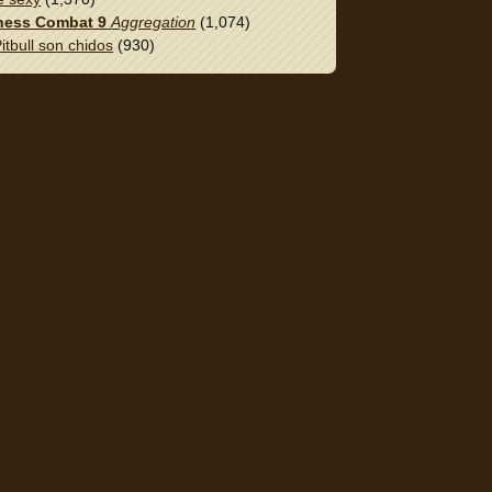
ess Combat 9
Aggregation
(1,074)
itbull son chidos
(930)