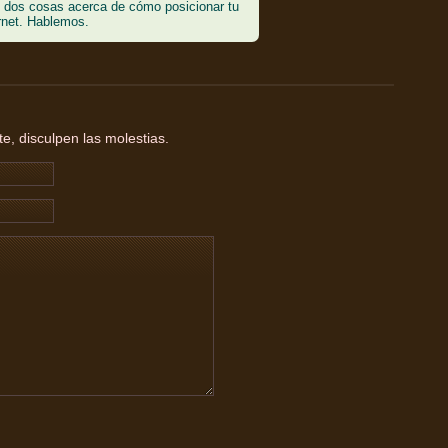
dos cosas acerca de cómo posicionar tu
rnet. Hablemos.
, disculpen las molestias.