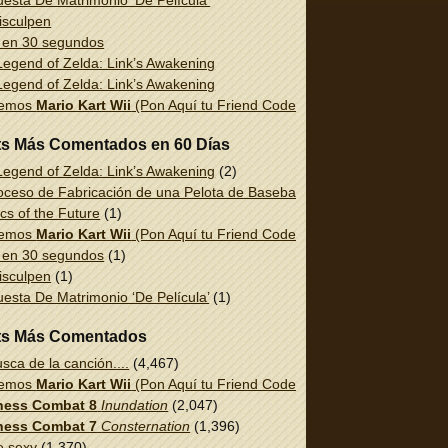
esta De Matrimonio ‘De Película’
isculpen
 en 30 segundos
egend of Zelda: Link’s Awakening
egend of Zelda: Link’s Awakening
uemos
Mario Kart Wii
(Pon Aquí tu Friend Code!)
ts Más Comentados en 60 Días
egend of Zelda: Link’s Awakening
(2)
oceso de Fabricación de una Pelota de Baseball
(1)
cs of the Future
(1)
uemos
Mario Kart Wii
(Pon Aquí tu Friend Code!)
(1)
 en 30 segundos
(1)
isculpen
(1)
esta De Matrimonio ‘De Película’
(1)
ts Más Comentados
sca de la canción....
(4,467)
uemos
Mario Kart Wii
(Pon Aquí tu Friend Code!)
(2,337)
ess Combat 8
Inundation
(2,047)
ess Combat 7
Consternation
(1,396)
e sexy
(1,370)