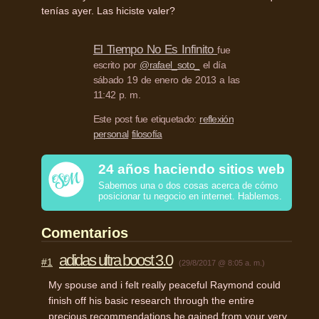
tenías ayer. Las hiciste valer?
El Tiempo No Es Infinito
fue
escrito por
@rafael_soto_
el día
sábado 19 de enero de 2013 a las
11:42 p. m.
Este post fue etiquetado:
reflexión
personal
filosofía
24 años haciendo sitios web
Sabemos una o dos cosas acerca de cómo
posicionar tu negocio en internet. Hablemos.
Comentarios
adidas ultra boost 3.0
#1
(29/8/2017 @ 8:05 a. m.)
My spouse and i felt really peaceful Raymond could
finish off his basic research through the entire
precious recommendations he gained from your very