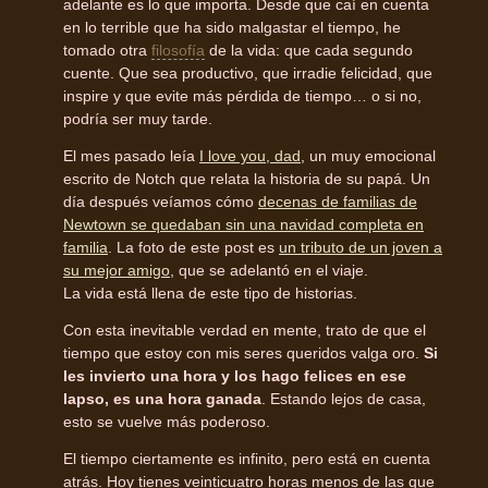
adelante es lo que importa. Desde que caí en cuenta
en lo terrible que ha sido malgastar el tiempo, he
tomado otra
filosofía
de la vida: que cada segundo
cuente. Que sea productivo, que irradie felicidad, que
inspire y que evite más pérdida de tiempo… o si no,
podría ser muy tarde.
El mes pasado leía
I love you, dad
, un muy emocional
escrito de Notch que relata la historia de su papá. Un
día después veíamos cómo
decenas de familias de
Newtown se quedaban sin una navidad completa en
familia
. La foto de este post es
un tributo de un joven a
su mejor amigo
, que se adelantó en el viaje.
La vida está llena de este tipo de historias.
Con esta inevitable verdad en mente, trato de que el
tiempo que estoy con mis seres queridos valga oro.
Si
les invierto una hora y los hago felices en ese
lapso, es una hora ganada
. Estando lejos de casa,
esto se vuelve más poderoso.
El tiempo ciertamente es infinito, pero está en cuenta
atrás. Hoy tienes veinticuatro horas menos de las que