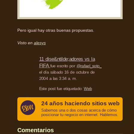
Pero igual hay otras buenas propuestas.
Visto en
alesys
11 dise&ntilde;adores vs la
FIFA
fue escrito por
@rafael_soto_
el día sábado 16 de octubre de
2004 a las 3:34 a. m.
Este post fue etiquetado:
Web
24 años haciendo sitios web
Sabemos una o dos cosas acerca de cómo
posicionar tu negocio en internet. Hablemos.
Comentarios