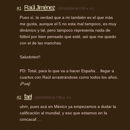
Raúl Jiménez
#1
(19/10/2004 @ 6:50 a. m.)
Pues sí, la verdad que a mi también es el que más
me gusta, aunque el 5 no esta mal tampoco, es muy
dinámico y tal, pero tampoco representa nada de
fútbol por bien pensado que esté, así que me quedo
con el de las manchas.
Saludotes!!
PD: Total, para lo que va a hacer España… llegar a
cuartos con Raúl arrastrándose como todos los años.
¡Puaj!
fael
#2
(19/10/2004 @ 7:59 a. m.)
uhm, pues acá en México ya empezamos a dudar la
calificación al mundial, y eso que estamos en la
concacaf….