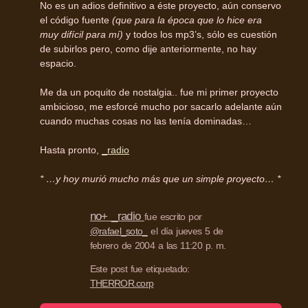
No es un adios definitivo a éste proyecto, aún conservo
el código fuente
(que para la época que lo hice era
muy difícil para mí)
y todos los mp3’s, sólo es cuestión
de subirlos pero, como dije anteriormente, no hay
espacio.
Me da un poquito de nostalgia.. fue mi primer proyecto
ambicioso, me esforcé mucho por sacarlo adelante aún
cuando muchas cosas no las tenía dominadas…
Hasta pronto,
_radio
* …y hoy murió mucho más que un simple proyecto… *
no+ _radio
fue escrito por
@rafael_soto_
el día jueves 5 de
febrero de 2004 a las 11:20 p. m.
Este post fue etiquetado:
THERROR.corp