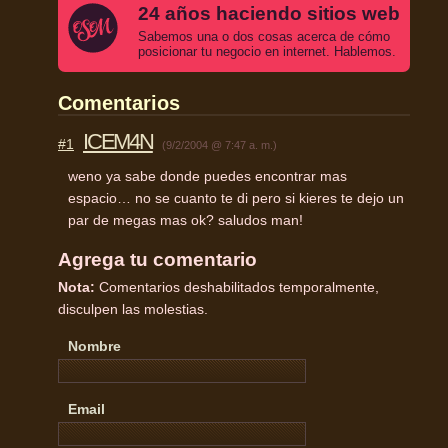
24 años haciendo sitios web
Sabemos una o dos cosas acerca de cómo
posicionar tu negocio en internet. Hablemos.
Comentarios
ICEM4N
#1
(9/2/2004 @ 7:47 a. m.)
weno ya sabe donde puedes encontrar mas
espacio… no se cuanto te di pero si kieres te dejo un
par de megas mas ok? saludos man!
Agrega tu comentario
Nota:
Comentarios deshabilitados temporalmente,
disculpen las molestias.
Nombre
Email