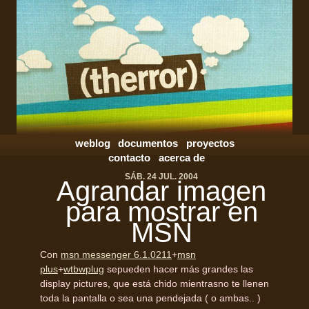
weblog
documentos
proyectos
contacto
acerca de
SÁB. 24 JUL. 2004
Agrandar imagen
para mostrar en
MSN
Con
msn messenger 6.1.0211
+
msn
plus
+
wtbwplug
sepueden hacer más grandes las
display pictures, que está chido mientrasno te llenen
toda la pantalla o sea una pendejada ( o ambas.. )