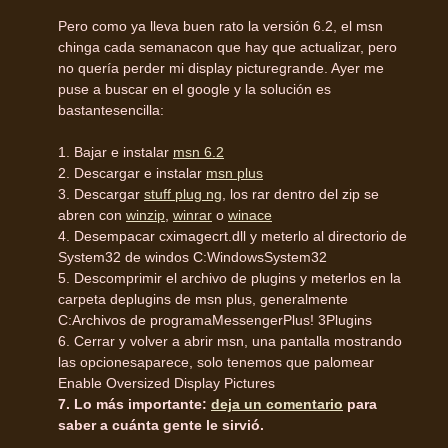
Pero como ya lleva buen rato la versión 6.2, el msn
chinga cada semanacon que hay que actualizar, pero
no quería perder mi display picturegrande. Ayer me
puse a buscar en el google y la solución es
bastantesencilla:
1. Bajar e instalar
msn 6.2
2. Descargar e instalar
msn plus
3. Descargar
stuff plug ng
, los rar dentro del zip se
abren con
winzip
,
winrar
o
winace
4. Desempacar cximagecrt.dll y meterlo al directorio de
System32 de windos C:WindowsSystem32
5. Descomprimir el archivo de plugins y meterlos en la
carpeta deplugins de msn plus, generalmente
C:Archivos de programaMessengerPlus! 3Plugins
6. Cerrar y volver a abrir msn, una pantalla mostrando
las opcionesaparece, solo tenemos que palomear
Enable Oversized Display Pictures
7. Lo más importante:
deja un comentario
para
saber a cuánta gente le sirvió.