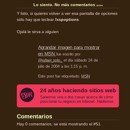
Lo siento. No más comentarios
22/12/04
Y listo, si quieres volver a ver esa pantalla de opciones
sólo hay que teclear
/xspoptions
Ojalá le sirva a alguien
Agrandar imagen para mostrar
en
MSN
fue escrito por
@rafael_soto_
el día sábado 24 de
julio de 2004 a las 1:15 p. m.
Este post fue etiquetado:
MSN
24 años haciendo sitios web
Sabemos una o dos cosas acerca de cómo
posicionar tu negocio en internet. Hablemos.
Comentarios
Hay 0 comentarios, se está mostrando el #51.